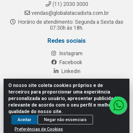
(11) 2030 3000
vendas@globalatacadista.com.br
Horário de atendimento: Segunda a Sexta das
07:30h às 18h.
Redes sociais
Instagram
Facebook
Linkedin
O nosso site coleta cookies próprios e de
terceiros para proporcionar uma experiência
Rua Chipuê, 117 - S. Miguel Paulista São Paulo/SP - CEP
personalizada ao usuário, apresentar publicidade
08010-260- CNPJ: 03.010.739/0001-72
relevante de acordo com o seu perfil e melhorar a
qualidade do nosso site.
Aceitar
Negar não essenciais
Preferências de Cookies