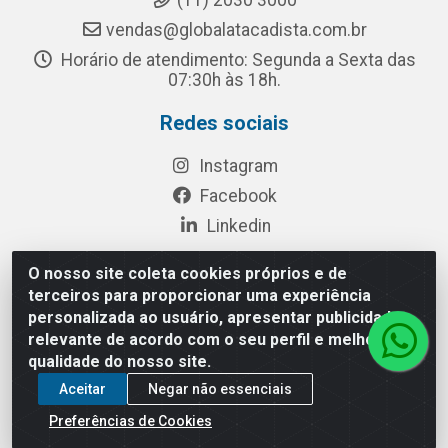
(11) 2030 3000
vendas@globalatacadista.com.br
Horário de atendimento: Segunda a Sexta das
07:30h às 18h.
Redes sociais
Instagram
Facebook
Linkedin
O nosso site coleta cookies próprios e de
terceiros para proporcionar uma experiência
Rua Chipuê, 117 - S. Miguel Paulista São Paulo/SP - CEP
personalizada ao usuário, apresentar publicidade
08010-260- CNPJ: 03.010.739/0001-72
relevante de acordo com o seu perfil e melhorar a
qualidade do nosso site.
Aceitar
Negar não essenciais
Preferências de Cookies