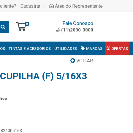
|
cliente? - Cadastrar
Área do Representante
Fale Conosco
0
(11)2030-3000
COS
TINTAS E ACESSORIOS
UTILIDADES
MARCAS
OFERTAS
VOLTAR
UPILHA (F) 5/16X3
iva
31824005163