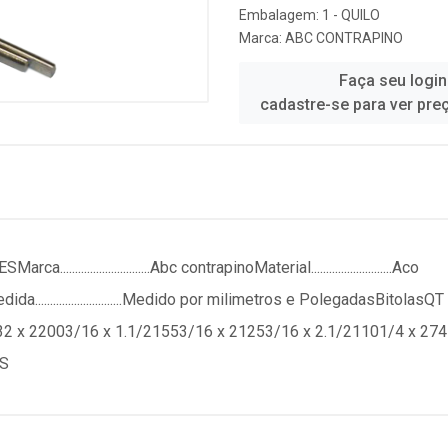
Embalagem: 1 - QUILO
Marca:
ABC CONTRAPINO
Faça seu login
cadastre-se para ver pre
....................Abc contrapinoMaterial...........................Aco
oMedida.............................Medido por milimetros e PolegadasBi
32 x 22003/16 x 1.1/21553/16 x 21253/16 x 2.1/21101/4 x 274
AS