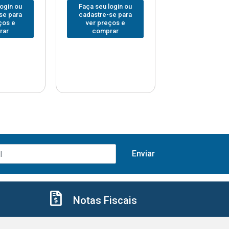
login ou
Faça seu login ou
Faça seu log
se para
cadastre-se para
cadastre-se 
ços e
ver preços e
ver preços
rar
comprar
comprar
Notas Fiscais