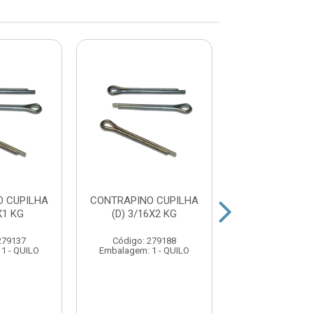
 CUPILHA
CONTRAPINO CUPILHA
CONTRAPINO C
X1 KG
(D) 3/16X2 KG
(B) 1/8X1.1
279137
Código: 279188
Código: 279
1 - QUILO
Embalagem: 1 - QUILO
Embalagem: 1 -