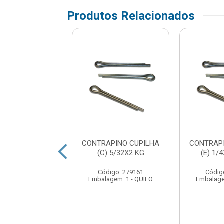
Produtos Relacionados
APINO CUPILHA
CONTRAPINO CUPILHA
CONTRAP
1/8X1.1/2 KG
(C) 5/32X2 KG
(E) 1/
digo: 279145
Código: 279161
Códig
agem: 1 - QUILO
Embalagem: 1 - QUILO
Embalage