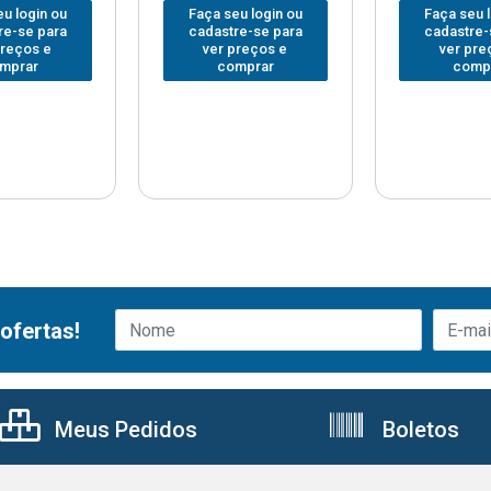
u login ou
Faça seu login ou
Faça seu 
re-se para
cadastre-se para
cadastre-
preços e
ver preços e
ver pre
mprar
comprar
comp
ofertas!
Meus Pedidos
Boletos