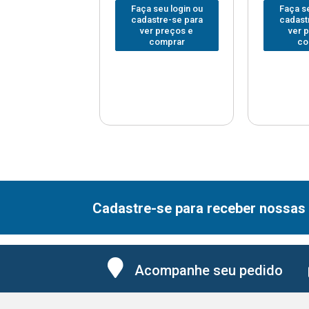
 seu login ou
Faça seu login ou
Faça se
astre-se para
cadastre-se para
cadast
er preços e
ver preços e
ver 
comprar
comprar
co
Cadastre-se para receber nossas 
Acompanhe seu pedido