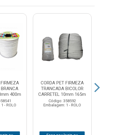
 FIRMEZA
CORDA PET FIRMEZA
CORDA PET F
 BRANCA
TRANCADA BICOLOR
TRANCADA B
3mm 400m
CARRETEL 10mm 165m
ROLO 08mm
358541
Código: 358592
Código: 358
 1 - ROLO
Embalagem: 1 - ROLO
Embalagem: 1 