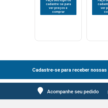
 seu login ou
Faça seu login ou
Faça se
astre-se para
cadastre-se para
cadast
er preços e
ver preços e
ver 
comprar
comprar
co
Cadastre-se para receber nossas 
Acompanhe seu pedido