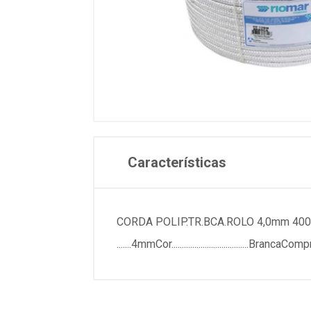
Características
CORDA POLIP.TR.BCA.ROLO 4,0mm 400mESPECIFICACOES
.......4mmCor...................................