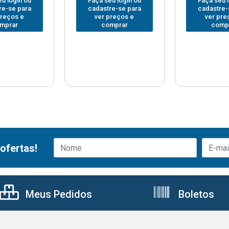
u login ou
Faça seu login ou
Faça seu 
re-se para
cadastre-se para
cadastre-
preços e
ver preços e
ver pre
mprar
comprar
comp
ofertas!
Meus Pedidos
Boletos