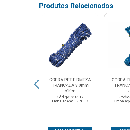
Produtos Relacionados
 PET FIRMEZA
CORDA PET FIRMEZA
CORDA P
CADA BRANCA
TRANCADA 8.0mm
TRANCA
 08mm 240m
x10m
x
digo: 358606
Código: 358517
Códig
agem: 1 - ROLO
Embalagem: 1 - ROLO
Embalage