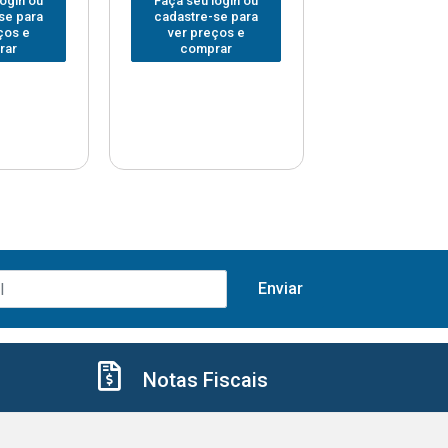
login ou
Faça seu login ou
Faça seu log
se para
cadastre-se para
cadastre-se 
ços e
ver preços e
ver preços
rar
comprar
comprar
Notas Fiscais