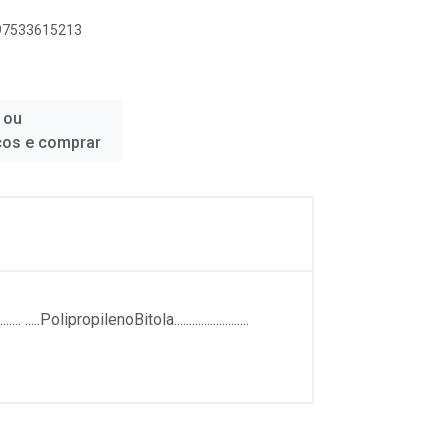
897533615213
 ou
ços e comprar
olipropilenoBitola.........................