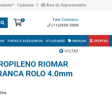
|
cliente? - Cadastrar
Área do Representante
Fale Conosco
0
(11)2030-3000
COS
TINTAS E ACESSORIOS
UTILIDADES
MARCAS
OFERTAS
VOLTAR
ROPILENO RIOMAR
RANCA ROLO 4.0mm
iva