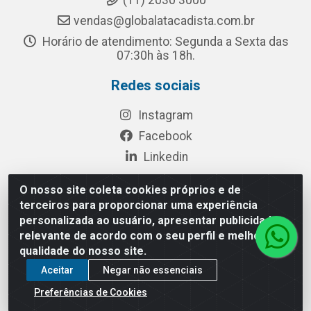
(11) 2030 3000
vendas@globalatacadista.com.br
Horário de atendimento: Segunda a Sexta das
07:30h às 18h.
Redes sociais
Instagram
Facebook
Linkedin
O nosso site coleta cookies próprios e de
terceiros para proporcionar uma experiência
Rua Chipuê, 117 - S. Miguel Paulista São Paulo/SP - CEP
personalizada ao usuário, apresentar publicidade
08010-260- CNPJ: 03.010.739/0001-72
relevante de acordo com o seu perfil e melhorar a
qualidade do nosso site.
Aceitar
Negar não essenciais
Preferências de Cookies