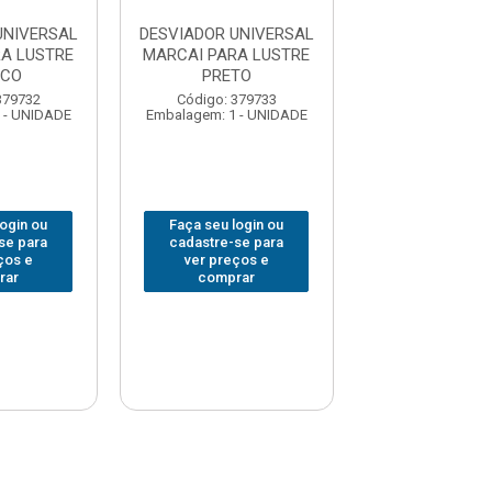
UNIVERSAL
DESVIADOR UNIVERSAL
DESVIADOR UN
A LUSTRE
MARCAI PARA LUSTRE
MARCAI PARA 
NCO
PRETO
DOURAD
379732
Código: 379733
Código: 379
 - UNIDADE
Embalagem: 1 - UNIDADE
Embalagem: 1 -
login ou
Faça seu login ou
Faça seu log
se para
cadastre-se para
cadastre-se 
ços e
ver preços e
ver preços
rar
comprar
comprar