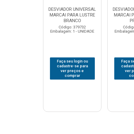
DOR UNIVERSAL
DESVIADOR UNIVERSAL
DESVIADO
I PARA LUSTRE
MARCAI PARA LUSTRE
MARCAI 
DOURADO
BRANCO
P
digo: 379735
Código: 379732
Códig
em: 1 - UNIDADE
Embalagem: 1 - UNIDADE
Embalagem
 seu login ou
Faça seu login ou
Faça se
astre-se para
cadastre-se para
cadast
er preços e
ver preços e
ver 
comprar
comprar
co