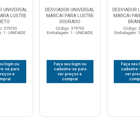
R UNIVERSAL
DESVIADOR UNIVERSAL
DESVIADOR 
PARA LUSTRE
MARCAI PARA LUSTRE
MARCAI PAR
RETO
DOURADO
BRA
o: 379733
Código: 379735
Código: 
: 1 - UNIDADE
Embalagem: 1 - UNIDADE
Embalagem: 1
u login ou
Faça seu login ou
Faça seu 
re-se para
cadastre-se para
cadastre-
preços e
ver preços e
ver pre
mprar
comprar
comp