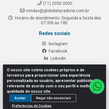
(11) 2030 3000
vendas@globalatacadista.com.br
Horário de atendimento: Segunda a Sexta das
07:30h às 18h.
Redes sociais
Instagram
Facebook
Linkedin
O nosso site coleta cookies próprios e de
terceiros para proporcionar uma experiência
Rua Chipuê, 117 - S. Miguel Paulista São Paulo/SP - CEP
personalizada ao usuário, apresentar publicidade
08010-260- CNPJ: 03.010.739/0001-72
relevante de acordo com o seu perfil e melhorar a
qualidade do nosso site.
Aceitar
Negar não essenciais
Preferências de Cookies