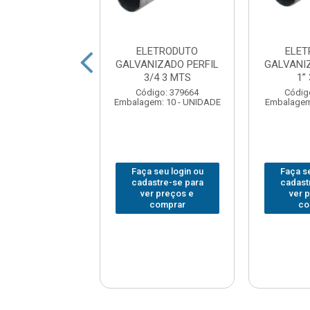
ETRODUTO
ELETRODUTO
ELET
NIZADO ZETONE
GALVANIZADO PERFIL
GALVANI
3” 3MTS
3/4 3 MTS
1”
digo: 226920
Código: 379664
Códig
em: 1 - UNIDADE
Embalagem: 10 - UNIDADE
Embalagem
 seu login ou
Faça seu login ou
Faça se
astre-se para
cadastre-se para
cadast
er preços e
ver preços e
ver 
comprar
comprar
co