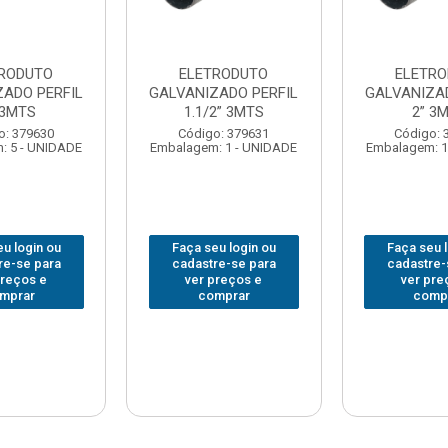
RODUTO
ELETRODUTO
ELETRO
ZADO PERFIL
GALVANIZADO PERFIL
GALVANIZAD
 3MTS
1.1/2” 3MTS
2” 3
o: 379630
Código: 379631
Código: 
: 5 - UNIDADE
Embalagem: 1 - UNIDADE
Embalagem: 1
u login ou
Faça seu login ou
Faça seu 
re-se para
cadastre-se para
cadastre-
preços e
ver preços e
ver pre
mprar
comprar
comp