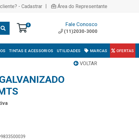
|
cliente? - Cadastrar
Área do Representante
Fale Conosco
0
(11)2030-3000
COS
TINTAS E ACESSORIOS
UTILIDADES
MARCAS
OFERTAS
VOLTAR
GALVANIZADO
3MTS
iva
899833500039