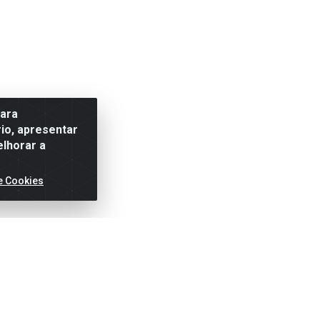
para
io, apresentar
elhorar a
e Cookies