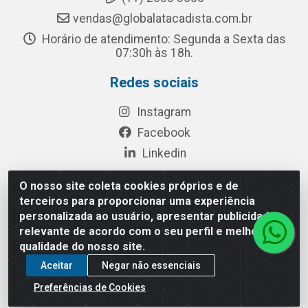
vendas@globalatacadista.com.br
Horário de atendimento: Segunda a Sexta das
07:30h às 18h.
Redes sociais
Instagram
Facebook
Linkedin
O nosso site coleta cookies próprios e de
terceiros para proporcionar uma experiência
Rua Chipuê, 117 - S. Miguel Paulista São Paulo/SP - CEP
personalizada ao usuário, apresentar publicidade
08010-260- CNPJ: 03.010.739/0001-72
relevante de acordo com o seu perfil e melhorar a
qualidade do nosso site.
Aceitar
Negar não essenciais
Preferências de Cookies