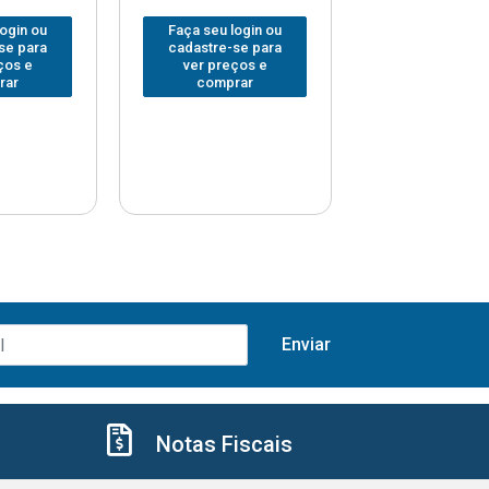
login ou
Faça seu login ou
Faça seu log
se para
cadastre-se para
cadastre-se 
ços e
ver preços e
ver preços
rar
comprar
comprar
Notas Fiscais