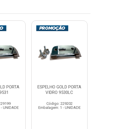
LD PORTA
ESPELHO GOLD PORTA
ESPELHO GOLD
9531
VIDRO 9530LC
VIDRO 9534L
229199
Código: 229202
Código: 229
 - UNIDADE
Embalagem: 1 - UNIDADE
Embalagem: 1 -