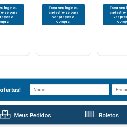
u login ou
Faça seu login ou
Faça seu 
re-se para
cadastre-se para
cadastre-
preços e
ver preços e
ver pre
mprar
comprar
comp
ofertas!
Meus Pedidos
Boletos