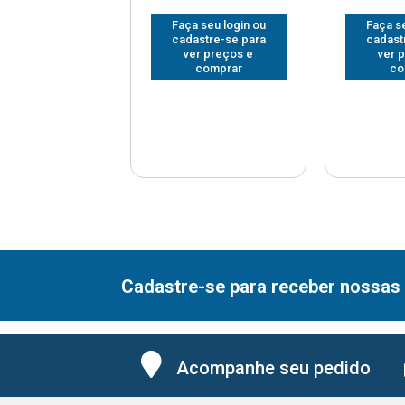
 seu login ou
Faça seu login ou
Faça se
astre-se para
cadastre-se para
cadast
er preços e
ver preços e
ver 
comprar
comprar
co
Cadastre-se para receber nossas 
Acompanhe seu pedido