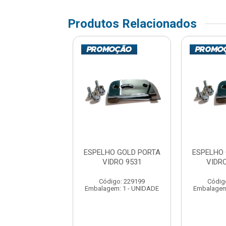
Produtos Relacionados
HO GOLD PORTA
ESPELHO GOLD PORTA
ESPELHO
O 9534LC BAT
VIDRO 9531
VIDR
digo: 229237
Código: 229199
Códig
em: 1 - UNIDADE
Embalagem: 1 - UNIDADE
Embalagem