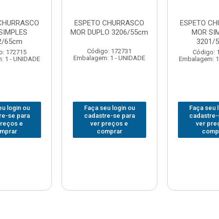
CHURRASCO
ESPETO CHURRASCO
ESPETO C
SIMPLES
MOR DUPLO 3206/55cm
MOR SI
2/65cm
3201/
Código: 172731
o: 172715
Código: 
Embalagem: 1 - UNIDADE
: 1 - UNIDADE
Embalagem: 1
u login ou
Faça seu login ou
Faça seu 
re-se para
cadastre-se para
cadastre-
preços e
ver preços e
ver pre
mprar
comprar
comp