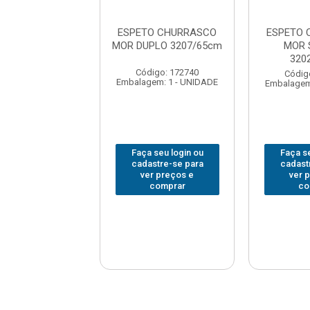
O CHURRASCO
ESPETO CHURRASCO
ESPETO 
PLO 3208/75cm
MOR DUPLO 3207/65cm
MOR 
320
digo: 172758
Código: 172740
Códig
em: 1 - UNIDADE
Embalagem: 1 - UNIDADE
Embalagem
 seu login ou
Faça seu login ou
Faça se
astre-se para
cadastre-se para
cadast
er preços e
ver preços e
ver 
comprar
comprar
co