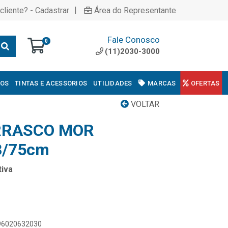
|
cliente? - Cadastrar
Área do Representante
Fale Conosco
0
(11)2030-3000
COS
TINTAS E ACESSORIOS
UTILIDADES
MARCAS
OFERTAS
VOLTAR
RRASCO MOR
3/75cm
iva
896020632030