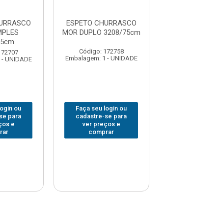
HURRASCO
ESPETO CHURRASCO
ESPETO CHU
MPLES
MOR DUPLO 3208/75cm
MOR DUPLO 32
55cm
Código: 172758
Código: 172
172707
Embalagem: 1 - UNIDADE
Embalagem: 1 -
 - UNIDADE
login ou
Faça seu login ou
Faça seu log
se para
cadastre-se para
cadastre-se 
ços e
ver preços e
ver preços
rar
comprar
comprar