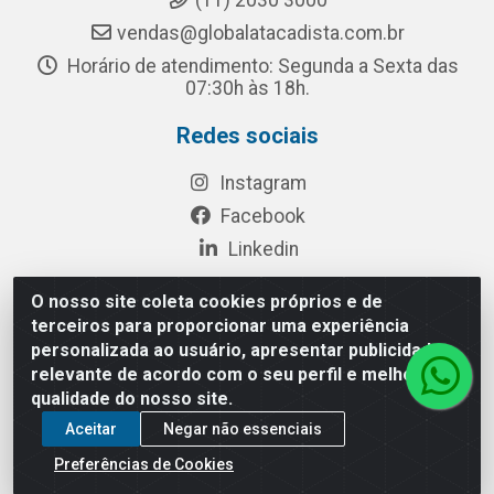
(11) 2030 3000
vendas@globalatacadista.com.br
Horário de atendimento: Segunda a Sexta das
07:30h às 18h.
Redes sociais
Instagram
Facebook
Linkedin
O nosso site coleta cookies próprios e de
terceiros para proporcionar uma experiência
Rua Chipuê, 117 - S. Miguel Paulista São Paulo/SP - CEP
personalizada ao usuário, apresentar publicidade
08010-260- CNPJ: 03.010.739/0001-72
relevante de acordo com o seu perfil e melhorar a
qualidade do nosso site.
Aceitar
Negar não essenciais
Preferências de Cookies