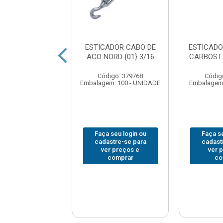
ADOR CABO DE
ESTICADOR CABO DE
ESTICAD
O {03} 5/16
ACO NORD {01} 3/16
CARBOST 
ódigo: 3468
Código: 379768
Códig
em: 5 - UNIDADE
Embalagem: 100 - UNIDADE
Embalagem:
 seu login ou
Faça seu login ou
Faça se
astre-se para
cadastre-se para
cadast
er preços e
ver preços e
ver 
comprar
comprar
co