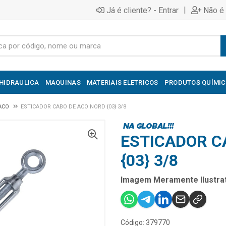
|
Já é cliente? - Entrar
Não é 
HIDRAULICA
MAQUINAS
MATERIAIS ELETRICOS
PRODUTOS QUÍMI
ACO
ESTICADOR CABO DE ACO NORD {03} 3/8
ESTICADOR C
{03} 3/8
Imagem Meramente Ilustrat
Código: 379770