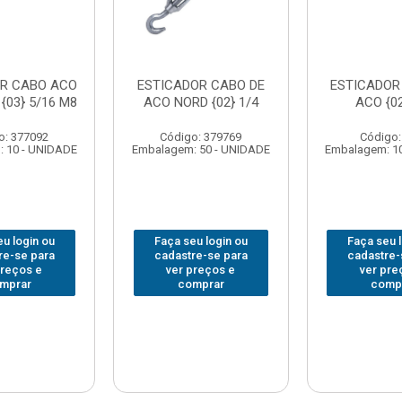
OR CABO ACO
ESTICADOR CABO DE
ESTICADOR
{03} 5/16 M8
ACO NORD {02} 1/4
ACO {02
o: 377092
Código: 379769
Código:
 10 - UNIDADE
Embalagem: 50 - UNIDADE
Embalagem: 1
u login ou
Faça seu login ou
Faça seu 
re-se para
cadastre-se para
cadastre-
preços e
ver preços e
ver pre
mprar
comprar
comp