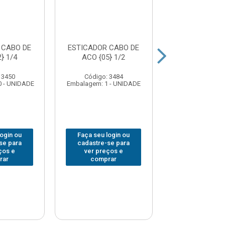
 CABO DE
ESTICADOR CABO DE
ESTICADOR C
} 1/4
ACO {05} 1/2
ACO {03} 5
 3450
Código: 3484
Código: 34
0 - UNIDADE
Embalagem: 1 - UNIDADE
Embalagem: 5 -
login ou
Faça seu login ou
Faça seu log
se para
cadastre-se para
cadastre-se 
ços e
ver preços e
ver preços
rar
comprar
comprar