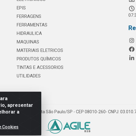
EPIS
07:
FERRAGENS
FERRAMENTAS
Re
HIDRAULICA
MAQUINAS
MATERIAIS ELETRICOS
PRODUTOS QUÍMICOS
TINTAS E ACESSORIOS
UTILIDADES
para
io, apresentar
elhorar a
 117 - S. Miguel Paulista São Paulo/SP - CEP 08010-260- CNPJ: 03.010
e Cookies