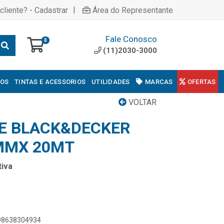
|
cliente? - Cadastrar
Área do Representante
Fale Conosco
0
(11)2030-3000
COS
TINTAS E ACESSORIOS
UTILIDADES
MARCAS
OFERTAS
VOLTAR
TE BLACK&DECKER
MMX 20MT
iva
898638304934