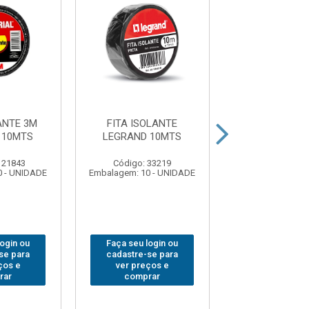
ANTE 3M
FITA ISOLANTE
FITA ISOL
 10MTS
LEGRAND 10MTS
BLACK&DE
18MMX 5
121843
Código: 33219
Código: 377
0 - UNIDADE
Embalagem: 10 - UNIDADE
Embalagem: 10 -
login ou
Faça seu login ou
Faça seu log
se para
cadastre-se para
cadastre-se 
ços e
ver preços e
ver preços
rar
comprar
comprar