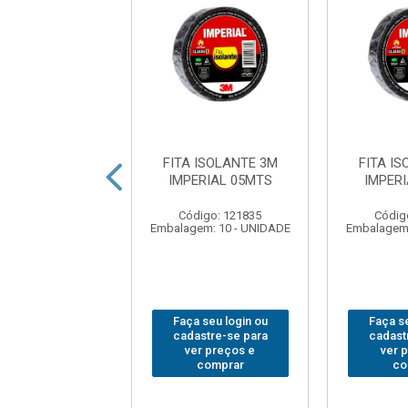
A ISOLANTE
FITA ISOLANTE 3M
FITA I
CK&DECKER
IMPERIAL 05MTS
IMPER
8MMX 5MT
Código: 121835
Códig
digo: 377691
Embalagem: 10 - UNIDADE
Embalagem:
em: 10 - UNIDADE
 seu login ou
Faça seu login ou
Faça se
astre-se para
cadastre-se para
cadast
er preços e
ver preços e
ver 
comprar
comprar
co