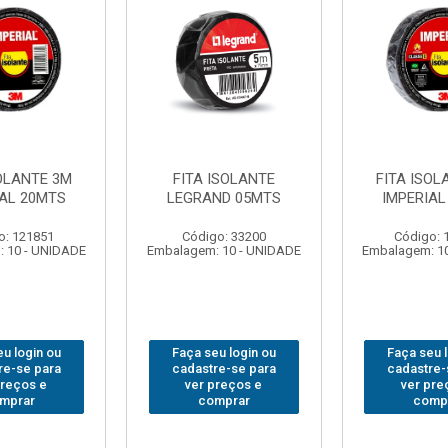
SOLANTE 3M
FITA ISOLANTE
FITA ISOL
IAL 20MTS
LEGRAND 05MTS
IMPERIAL
o: 121851
Código: 33200
Código: 
 10 - UNIDADE
Embalagem: 10 - UNIDADE
Embalagem: 1
u login ou
Faça seu login ou
Faça seu 
re-se para
cadastre-se para
cadastre-
preços e
ver preços e
ver pre
mprar
comprar
comp