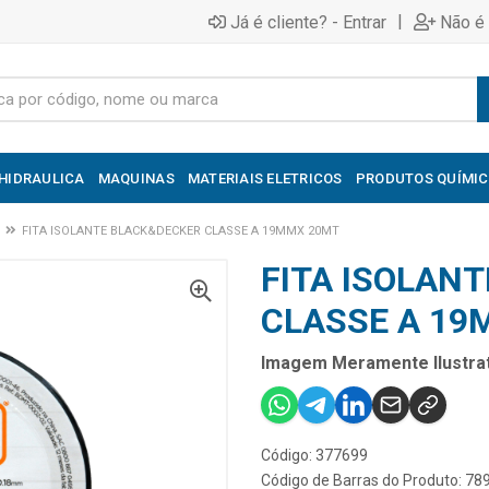
|
Já é cliente? - Entrar
Não é 
HIDRAULICA
MAQUINAS
MATERIAIS ELETRICOS
PRODUTOS QUÍMI
FITA ISOLANTE BLACK&DECKER CLASSE A 19MMX 20MT
FITA ISOLAN
CLASSE A 19
Imagem Meramente Ilustrat
Código: 377699
Código de Barras do Produto: 7