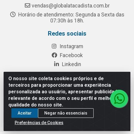
vendas@globalatacadista.com.br
Horário de atendimento: Segunda a Sexta das
07:30h às 18h.
Redes sociais
Instagram
Facebook
Linkedin
O nosso site coleta cookies próprios e de
terceiros para proporcionar uma experiência
Rua Chipuê, 117 - S. Miguel Paulista São Paulo/SP - CEP
personalizada ao usuário, apresentar publicidade
08010-260- CNPJ: 03.010.739/0001-72
relevante de acordo com o seu perfil e melhorar a
qualidade do nosso site.
Aceitar
Negar não essenciais
Preferências de Cookies