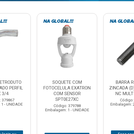
TE COM
BARRA ROSCADA
DOBRADIC
LA EXATRON
ZINCADA (D) 5/16”X1MT
JOMARCA 2
SENSOR
NC MULTIBARRAS
E27XC
Código:
Código: 379806
Embalagem: 
Embalagem: 20 - UNIDADE
: 379788
 1 - UNIDADE