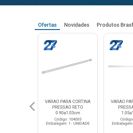
Ofertas
Novidades
Produtos Bras
RA CORTINA
VARAO PARA CORTINA
VARAO PA
AO RETO
PRESSAO RETO
PRESS
a1.03cm
1.05a1.18cm
1.20a
: 104035
Código: 104043
Código
 1 - UNIDADE
Embalagem: 1 - UNIDADE
Embalagem: