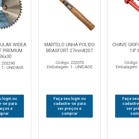
VE GRIFO BRASFORT
ADAPTADOR PARA
14” 6012
SOQUETE WAFT
BR
1/2(F)x3/4(M) 6161
Código: 231967
Código: 235563
balagem: 1 - UNIDADE
Embalagem: 1 - UNIDADE
Emb
Faça seu login ou
Faça seu login ou
cadastre-se para
cadastre-se para
ver preços e
ver preços e
comprar
comprar