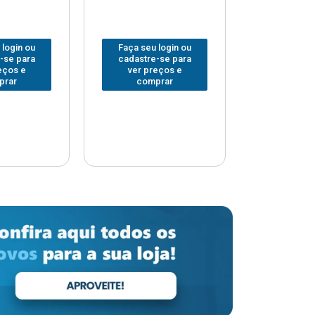
 login ou
Faça seu login ou
Faça seu 
-se para
cadastre-se para
cadastre
eços e
ver preços e
ver pr
prar
comprar
comp