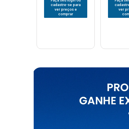
u login ou
Faça seu login ou
Faça seu
e-se para
cadastre-se para
cadastr
reços e
ver preços e
ver p
mprar
comprar
com