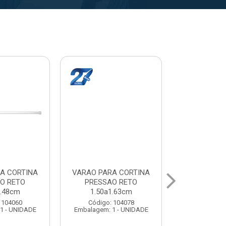
A CORTINA
VARAL PARA TETO
VARAL PA
O RETO
MAXEB ACO 1.40m
MAXEB AC
1.63cm
Código: 104086
Código:
 104078
Embalagem: 1 - UNIDADE
Embalagem: 
1 - UNIDADE