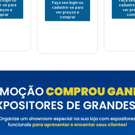
Faça seu login ou
Faça seu
 login ou
cadastre-se para
cadastre
e-se para
ver preços e
ver pr
reços e
comprar
com
prar