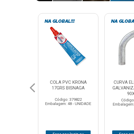
VC KRONA
CURVA ELETRODUTO
SOQUE
 BISNAGA
GALVANIZADO PERFIL
FOTOCELU
90X 3/4
COM 
SPT0
: 379822
Código: 379867
 48 - UNIDADE
Embalagem: 1 - UNIDADE
Código
Embalagem: