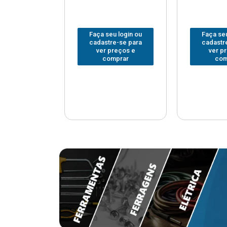
u login ou
Faça seu login ou
Faça seu
e-se para
cadastre-se para
cadastr
reços e
ver preços e
ver p
mprar
comprar
com