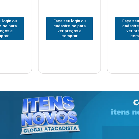
 login ou
Faça seu login ou
Faça seu
e-se para
cadastre-se para
cadastre
reços e
ver preços e
ver pr
prar
comprar
com