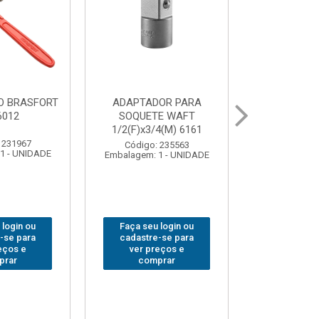
ABAJOUR LED
BOLSA PARA
GRA
ASFORT COB MESA
FERRAMENTAS
SAR
7844
BRASFORT FECHADA
18BOLSOS 7559
Código: 310379
alagem: 1 - UNIDADE
Emba
Código: 312401
Embalagem: 1 - UNIDADE
Faça seu login ou
F
Faça seu login ou
cadastre-se para
cadastre-se para
ver preços e
ver preços e
comprar
comprar