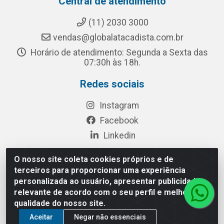
Central de atendimento
(11) 2030 3000
vendas@globalatacadista.com.br
Horário de atendimento: Segunda a Sexta das
07:30h às 18h.
Redes sociais
Instagram
Facebook
Linkedin
O nosso site coleta cookies próprios e de
terceiros para proporcionar uma experiência
Rua Chipuê, 117 - S. Miguel Paulista São Paulo/SP - CEP
personalizada ao usuário, apresentar publicidade
08010-260- CNPJ: 03.010.739/0001-72
relevante de acordo com o seu perfil e melhorar a
qualidade do nosso site.
Aceitar
Negar não essenciais