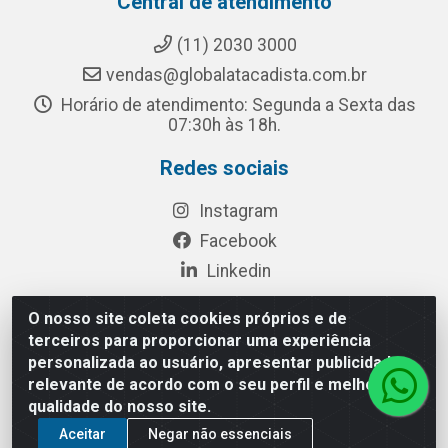
Central de atendimento
(11) 2030 3000
vendas@globalatacadista.com.br
Horário de atendimento: Segunda a Sexta das
07:30h às 18h.
Redes sociais
Instagram
Facebook
Linkedin
O nosso site coleta cookies próprios e de
terceiros para proporcionar uma experiência
Rua Chipuê, 117 - S. Miguel Paulista São Paulo/SP - CEP
personalizada ao usuário, apresentar publicidade
08010-260- CNPJ: 03.010.739/0001-72
relevante de acordo com o seu perfil e melhorar a
qualidade do nosso site.
Aceitar
Negar não essenciais