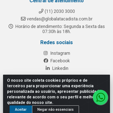
Central de atendimento
(11) 2030 3000
vendas@globalatacadista.com.br
Horário de atendimento: Segunda a Sexta das
07:30h às 18h.
Redes sociais
Instagram
Facebook
Linkedin
O nosso site coleta cookies próprios e de
terceiros para proporcionar uma experiência
Rua Chipuê, 117 - S. Miguel Paulista São Paulo/SP - CEP
personalizada ao usuário, apresentar publicidade
08010-260- CNPJ: 03.010.739/0001-72
relevante de acordo com o seu perfil e melhorar a
qualidade do nosso site.
Aceitar
Negar não essenciais