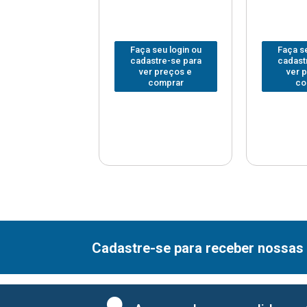
 seu login ou
Faça seu login ou
Faça se
astre-se para
cadastre-se para
cadast
er preços e
ver preços e
ver 
comprar
comprar
co
Cadastre-se para receber nossas 