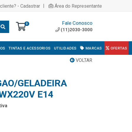
|
cliente? - Cadastrar
Área do Representante
Fale Conosco
0
(11)2030-3000
COS
TINTAS E ACESSORIOS
UTILIDADES
MARCAS
OFERTAS
VOLTAR
AO/GELADEIRA
WX220V E14
iva