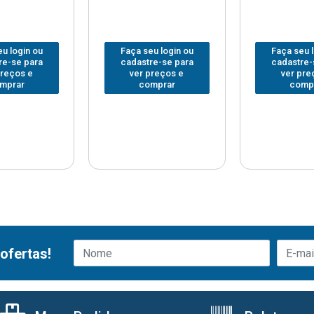
u login ou
Faça seu login ou
Faça seu 
re-se para
cadastre-se para
cadastre-
preços e
ver preços e
ver pre
mprar
comprar
comp
ofertas!