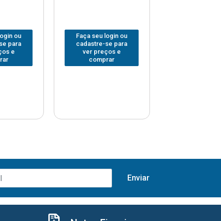
login ou
Faça seu login ou
Faça seu log
se para
cadastre-se para
cadastre-se 
ços e
ver preços e
ver preços
rar
comprar
comprar