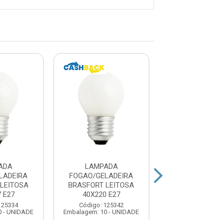
ADA
LAMPADA
LAMPAD
LADEIRA
FOGAO/GELADEIRA
FOGAO/GELA
LEITOSA
BRASFORT LEITOSA
BRASFORT C
 E27
40X220 E27
25X220 E
125334
Código: 125342
Código: 379
0 - UNIDADE
Embalagem: 10 - UNIDADE
Embalagem: 10 -