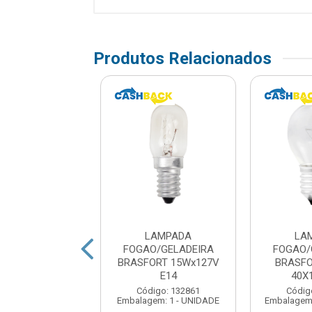
Produtos Relacionados
LAMPADA
LAMPADA
LA
O/GELADEIRA
FOGAO/GELADEIRA
FOGAO/
FORT CLARA
BRASFORT 15Wx127V
BRASFO
5X220 E27
E14
40X
digo: 379774
Código: 132861
Códig
em: 10 - UNIDADE
Embalagem: 1 - UNIDADE
Embalagem: