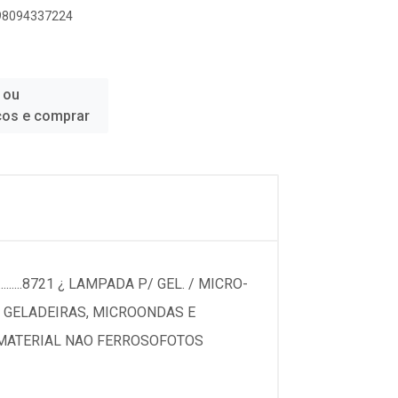
898094337224
 ou
ços e comprar
...........8721 ¿ LAMPADA P/ GEL. / MICRO-
...EM GELADEIRAS, MICROONDAS E
 DE MATERIAL NAO FERROSOFOTOS