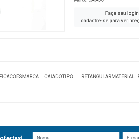
Marca:
CAIADO
Faça seu login
cadastre-se para ver pre
CACOESMARCA......CAIADOTIPO.........RETANGULARMATERIAL
ofertas!