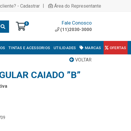
|
cliente? - Cadastrar
Área do Representante
Fale Conosco
0
(11)2030-3000
COS
TINTAS E ACESSORIOS
UTILIDADES
MARCAS
OFERTAS
VOLTAR
GULAR CAIADO ”B”
iva
709