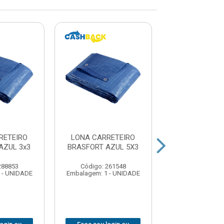
RETEIRO
LONA CARRETEIRO
LONA CARRE
AZUL 3x3
BRASFORT AZUL 5X3
ITAP AZUL 4
288853
Código: 261548
Código: 154
 - UNIDADE
Embalagem: 1 - UNIDADE
Embalagem: 1 -