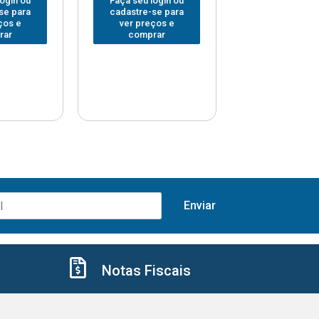
login ou
Faça seu login ou
Faça seu log
se para
cadastre-se para
cadastre-se 
ços e
ver preços e
ver preços
rar
comprar
comprar
Notas Fiscais