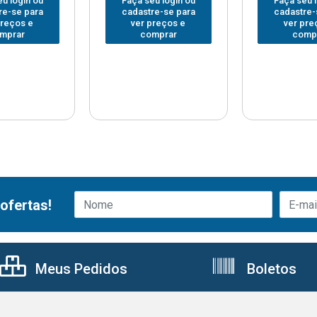
u login ou
Faça seu login ou
Faça seu 
re-se para
cadastre-se para
cadastre-
preços e
ver preços e
ver pre
mprar
comprar
comp
ofertas!
Meus Pedidos
Boletos