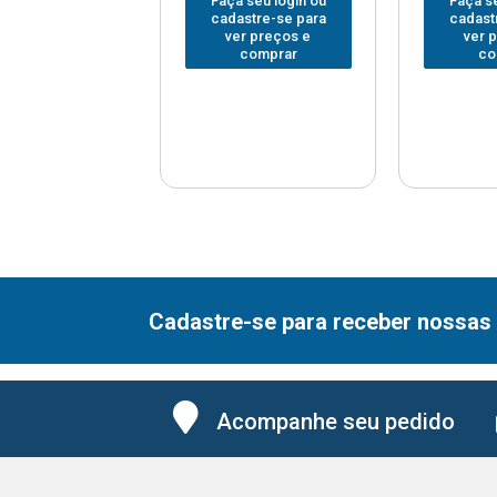
 seu login ou
Faça seu login ou
Faça se
astre-se para
cadastre-se para
cadast
er preços e
ver preços e
ver 
comprar
comprar
co
Cadastre-se para receber nossas 
Acompanhe seu pedido