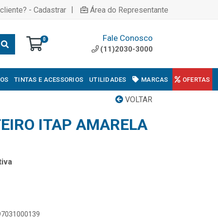
|
cliente? - Cadastrar
Área do Representante
Fale Conosco
0
(11)2030-3000
COS
TINTAS E ACESSORIOS
UTILIDADES
MARCAS
OFERTAS
VOLTAR
EIRO ITAP AMARELA
iva
897031000139