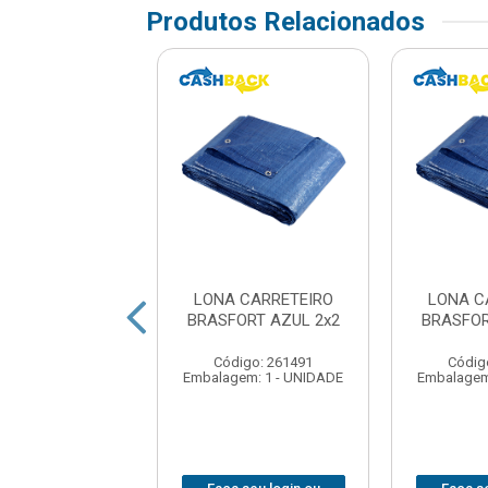
Produtos Relacionados
 CARRETEIRO
LONA CARRETEIRO
LONA C
AZUL 4X 3MTS
BRASFORT AZUL 2x2
BRASFOR
digo: 154032
Código: 261491
Códig
em: 1 - UNIDADE
Embalagem: 1 - UNIDADE
Embalagem