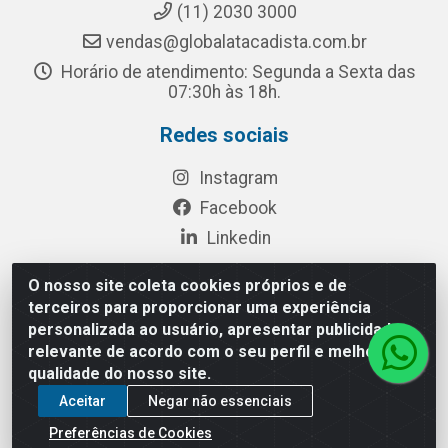
(11) 2030 3000
vendas@globalatacadista.com.br
Horário de atendimento: Segunda a Sexta das
07:30h às 18h.
Redes sociais
Instagram
Facebook
Linkedin
O nosso site coleta cookies próprios e de
terceiros para proporcionar uma experiência
Rua Chipuê, 117 - S. Miguel Paulista São Paulo/SP - CEP
personalizada ao usuário, apresentar publicidade
08010-260- CNPJ: 03.010.739/0001-72
relevante de acordo com o seu perfil e melhorar a
qualidade do nosso site.
Aceitar
Negar não essenciais
Preferências de Cookies