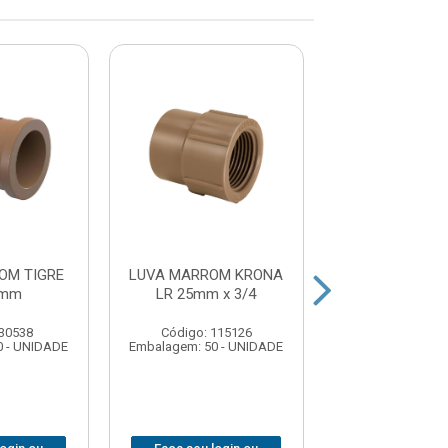
OM TIGRE
LUVA MARROM KRONA
LUVA MARROM
5mm
LR 25mm x 3/4
LL 20m
 30538
Código: 115126
Código: 115
0 - UNIDADE
Embalagem: 50 - UNIDADE
Embalagem: 50 -