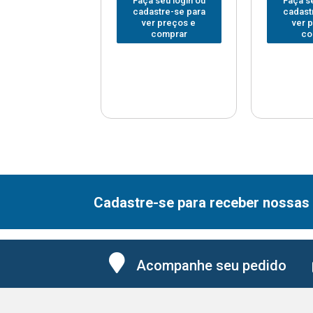
 seu login ou
Faça seu login ou
Faça se
astre-se para
cadastre-se para
cadast
er preços e
ver preços e
ver 
comprar
comprar
co
Cadastre-se para receber nossas 
Acompanhe seu pedido