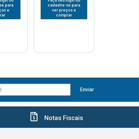
login ou
Faça seu login ou
Faça seu log
se para
cadastre-se para
cadastre-se 
ços e
ver preços e
ver preços
rar
comprar
comprar
Notas Fiscais