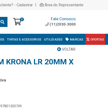
|
cliente? - Cadastrar
Área do Representante
Fale Conosco
0
(11)2030-3000
COS
TINTAS E ACESSORIOS
UTILIDADES
MARCAS
OFERTAS
VOLTAR
M KRONA LR 20MM X
iva
7897801300749