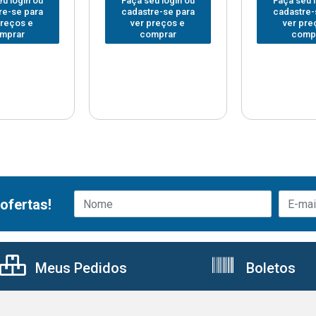
u login ou
Faça seu login ou
Faça seu 
re-se para
cadastre-se para
cadastre-
preços e
ver preços e
ver pre
mprar
comprar
comp
ofertas!
Meus Pedidos
Boletos