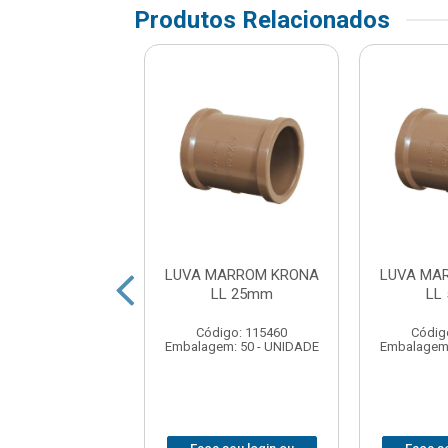
Produtos Relacionados
MARROM KRONA
LUVA MARROM KRONA
LUVA MA
LL 20mm
LL 25mm
LL
digo: 115452
Código: 115460
Códig
em: 50 - UNIDADE
Embalagem: 50 - UNIDADE
Embalagem: