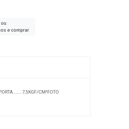
 ou
ços e comprar
A...........7,5KGF/CM²FOTO