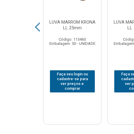
MARROM KRONA
LUVA MARROM KRONA
LUVA MA
LL 20mm
LL 25mm
LL
digo: 115452
Código: 115460
Códig
em: 50 - UNIDADE
Embalagem: 50 - UNIDADE
Embalagem:
 seu login ou
Faça seu login ou
Faça se
astre-se para
cadastre-se para
cadast
er preços e
ver preços e
ver 
comprar
comprar
co