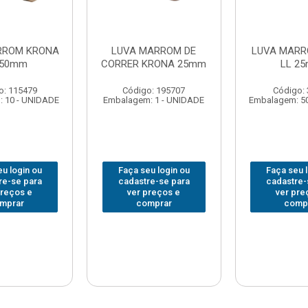
RROM KRONA
LUVA MARROM DE
LUVA MARR
 50mm
CORRER KRONA 25mm
LL 2
o: 115479
Código: 195707
Código:
 10 - UNIDADE
Embalagem: 1 - UNIDADE
Embalagem: 5
u login ou
Faça seu login ou
Faça seu 
re-se para
cadastre-se para
cadastre-
preços e
ver preços e
ver pre
mprar
comprar
comp