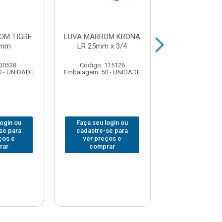
OM TIGRE
LUVA MARROM KRONA
LUVA MARROM
5mm
LR 25mm x 3/4
LL 20m
 30538
Código: 115126
Código: 115
0 - UNIDADE
Embalagem: 50 - UNIDADE
Embalagem: 50 -
login ou
Faça seu login ou
Faça seu log
se para
cadastre-se para
cadastre-se 
ços e
ver preços e
ver preços
rar
comprar
comprar