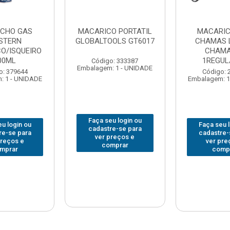
CHO GAS
MACARICO PORTATIL
MACARI
STERN
GLOBALTOOLS GT6017
CHAMAS 
O/ISQUEIRO
CHAMA
00ML
1REGU
Código: 333387
Embalagem: 1 - UNIDADE
o: 379644
Código: 
: 1 - UNIDADE
Embalagem: 1
Faça seu login ou
u login ou
Faça seu 
cadastre-se para
re-se para
cadastre-
ver preços e
preços e
ver pre
comprar
mprar
comp