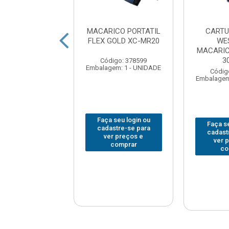
ICO PORTATIL
MACARICO PORTATIL
CARTU
WESTERN 6015
FLEX GOLD XC-MR20
WE
MACARIC
3
digo: 378974
Código: 378599
em: 1 - UNIDADE
Embalagem: 1 - UNIDADE
Códig
Embalagem
 seu login ou
Faça seu login ou
Faça se
astre-se para
cadastre-se para
cadast
er preços e
ver preços e
ver 
comprar
comprar
co