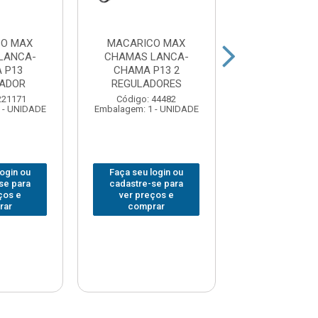
CO MAX
MACARICO MAX
MACARICO PO
LANCA-
CHAMAS LANCA-
MINI WESTER
 P13
CHAMA P13 2
LADOR
REGULADORES
Código: 378
Embalagem: 1 -
221171
Código: 44482
 - UNIDADE
Embalagem: 1 - UNIDADE
Faça seu log
login ou
Faça seu login ou
cadastre-se 
se para
cadastre-se para
ver preços
ços e
ver preços e
comprar
rar
comprar