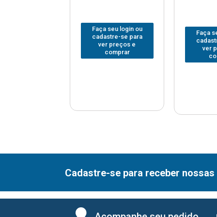
 seu login ou
Faça seu login ou
Faça se
astre-se para
cadastre-se para
cadast
er preços e
ver preços e
ver 
comprar
comprar
co
Cadastre-se para receber nossas 
Acompanhe seu pedido