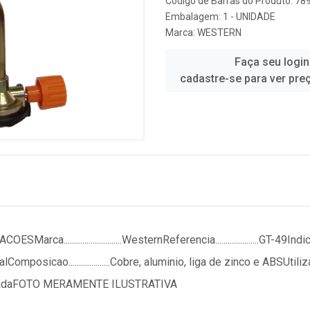
Código de Barras do Produto: 7
Embalagem: 1 - UNIDADE
Marca:
WESTERN
Faça seu login
cadastre-se para ver pre
......................WesternReferencia.....................GT-49Indicado...
sicao....................Cobre, aluminio, liga de zinco e ABSUtiliza........
.IndeterminadaFOTO MERAMENTE ILUSTRATIVA