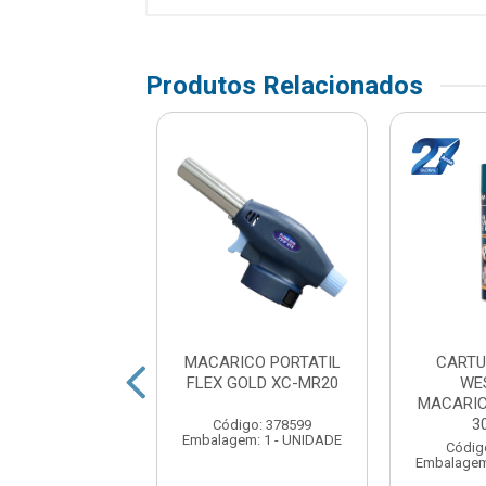
Produtos Relacionados
ICO PORTATIL
MACARICO PORTATIL
CARTU
WESTERN 6012
FLEX GOLD XC-MR20
WE
MACARIC
3
digo: 379282
Código: 378599
em: 1 - UNIDADE
Embalagem: 1 - UNIDADE
Códig
Embalagem