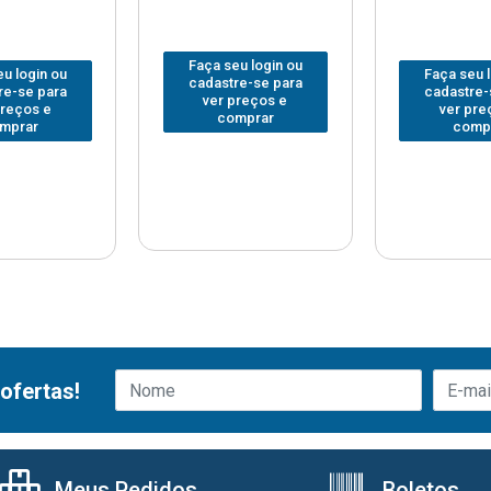
Faça seu login ou
u login ou
Faça seu 
cadastre-se para
re-se para
cadastre-
ver preços e
preços e
ver pre
comprar
mprar
comp
ofertas!
Meus Pedidos
Boletos