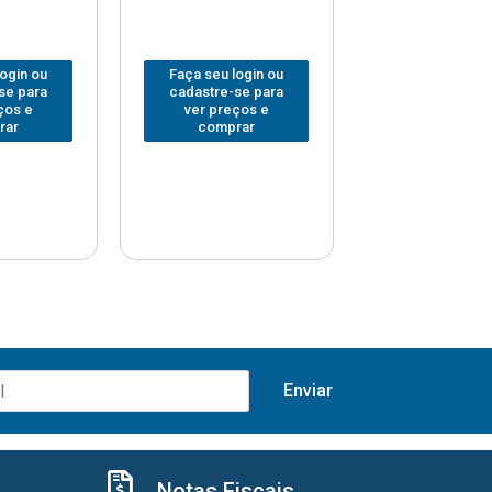
Faça seu log
login ou
Faça seu login ou
cadastre-se 
se para
cadastre-se para
ver preços
ços e
ver preços e
comprar
rar
comprar
Notas Fiscais