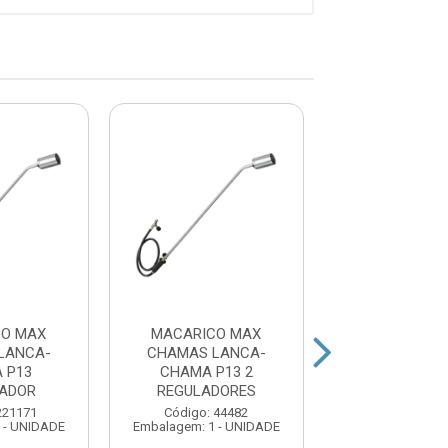
CO MAX
MACARICO MAX
MACARICO PO
LANCA-
CHAMAS LANCA-
MINI WESTER
 P13
CHAMA P13 2
LADOR
REGULADORES
Código: 379
Embalagem: 1 -
221171
Código: 44482
 - UNIDADE
Embalagem: 1 - UNIDADE