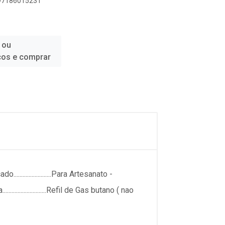
897186015231
 ou
ços e comprar
......................Para Artesanato -
.....................Refil de Gas butano ( nao