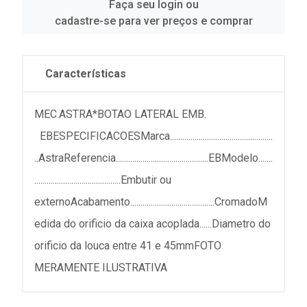
Faça seu login ou
cadastre-se para ver preços e comprar
Características
MEC.ASTRA*BOTAO LATERAL EMB.
EBESPECIFICACOESMarca..................................................
..AstraReferencia.............................................EBModelo.......
..........................................Embutir ou
externoAcabamento.........................................CromadoM
edida do orificio da caixa acoplada......Diametro do
orificio da louca entre 41 e 45mmFOTO
MERAMENTE ILUSTRATIVA