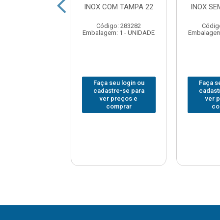
DA PASSERINI
INOX COM TAMPA 22
INOX SE
331-7
Código: 283282
Códig
digo: 290130
Embalagem: 1 - UNIDADE
Embalagem
em: 1 - UNIDADE
 seu login ou
Faça seu login ou
Faça se
astre-se para
cadastre-se para
cadast
er preços e
ver preços e
ver 
comprar
comprar
co