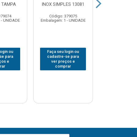
 TAMPA
INOX SIMPLES 13081
CROMADA PAS
331-7
379074
Código: 379075
Código: 290
 - UNIDADE
Embalagem: 1 - UNIDADE
Embalagem: 1 -
login ou
Faça seu login ou
Faça seu log
se para
cadastre-se para
cadastre-se 
ços e
ver preços e
ver preços
rar
comprar
comprar