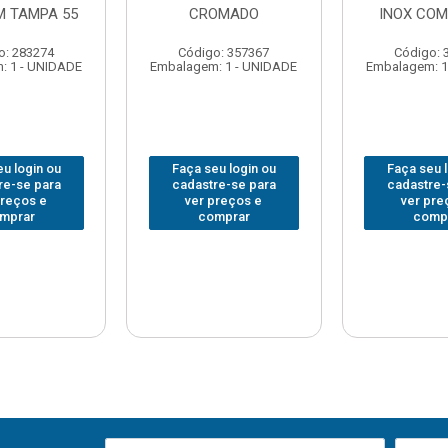
M TAMPA 55
CROMADO
INOX COM
o: 283274
Código: 357367
Código: 
: 1 - UNIDADE
Embalagem: 1 - UNIDADE
Embalagem: 1
u login ou
Faça seu login ou
Faça seu 
re-se para
cadastre-se para
cadastre-
preços e
ver preços e
ver pre
mprar
comprar
comp