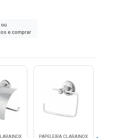
 ou
ços e comprar
CLARAINOX
PAPELEIRA CLARAINOX
PAPELEIRA D