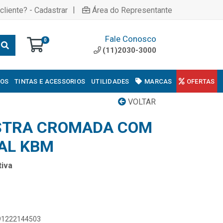
|
cliente? - Cadastrar
Área do Representante
Fale Conosco
0
(11)2030-3000
COS
TINTAS E ACESSORIOS
UTILIDADES
MARCAS
OFERTAS
VOLTAR
ASTRA CROMADA COM
AL KBM
iva
891222144503