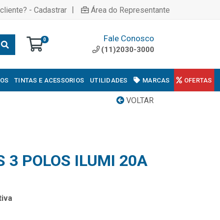
|
cliente? - Cadastrar
Área do Representante
Fale Conosco
0
(11)2030-3000
COS
TINTAS E ACESSORIOS
UTILIDADES
MARCAS
OFERTAS
VOLTAR
S 3 POLOS ILUMI 20A
iva