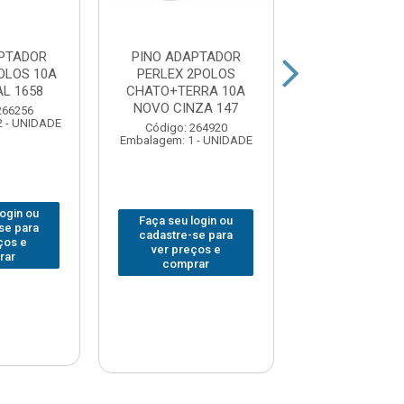
PTADOR
PINO ADAPTADOR
PINO 3 SAID
OLOS 10A
PERLEX 2POLOS
POLOS ILUM
L 1658
CHATO+TERRA 10A
BRANCO 12
NOVO CINZA 147
266256
Código: 379
2 - UNIDADE
Embalagem: 1 -
Código: 264920
Embalagem: 1 - UNIDADE
login ou
Faça seu log
Faça seu login ou
se para
cadastre-se 
cadastre-se para
ços e
ver preços
ver preços e
rar
comprar
comprar