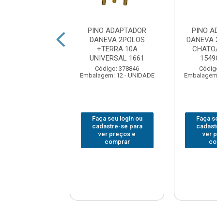
O 3 SAIDAS 3
PINO ADAPTADOR
PINO 
S ILUMI 20A
DANEVA 2POLOS
DANEVA 
ANCO 12300
+TERRA 10A
CHATO
UNIVERSAL 1661
154
digo: 379182
em: 1 - UNIDADE
Código: 378846
Códig
Embalagem: 12 - UNIDADE
Embalagem:
 seu login ou
Faça seu login ou
Faça se
astre-se para
cadastre-se para
cadast
er preços e
ver preços e
ver 
comprar
comprar
co