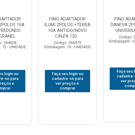
ADAPTADOR
PINO ADAPTADOR
PINO ADA
2POLOS 10A
ILUMI 2POLOS +TERRA
DANEVA 2P
/REDONDO
10A ANTIGO/NOVO
UNIVERSA
9GRANEL
CINZA 120...
Código: 
Embalagem: 1
o: 264628
Código: 266973
 12 - UNIDADE
Embalagem: 10 - UNIDADE
Faça seu 
u login ou
Faça seu login ou
cadastre-
re-se para
cadastre-se para
ver pre
preços e
ver preços e
comp
mprar
comprar