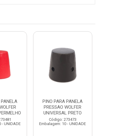
 PANELA
PINO PARA PANELA
PINO PARA P
WOLFER
PRESSAO WOLFER
PRESSAO W
VERMELHO
UNIVERSAL PRETO
UNIVERSAL VE
273481
Código: 273473
Código: 273
0 - UNIDADE
Embalagem: 10 - UNIDADE
Embalagem: 10 -