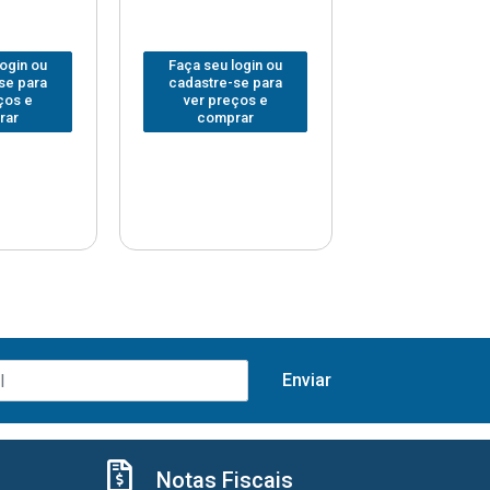
login ou
Faça seu login ou
Faça seu log
se para
cadastre-se para
cadastre-se 
ços e
ver preços e
ver preços
rar
comprar
comprar
Notas Fiscais