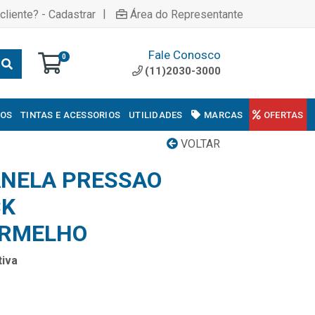
|
cliente? - Cadastrar
Área do Representante
Fale Conosco
0
(11)2030-3000
COS
TINTAS E ACESSORIOS
UTILIDADES
MARCAS
OFERTAS
VOLTAR
ANELA PRESSAO
CK
RMELHO
iva