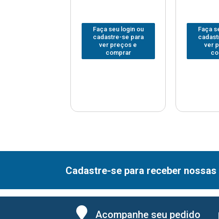
 seu login ou
Faça seu login ou
Faça se
astre-se para
cadastre-se para
cadast
er preços e
ver preços e
ver 
comprar
comprar
co
Cadastre-se para receber nossas 
Acompanhe seu pedido