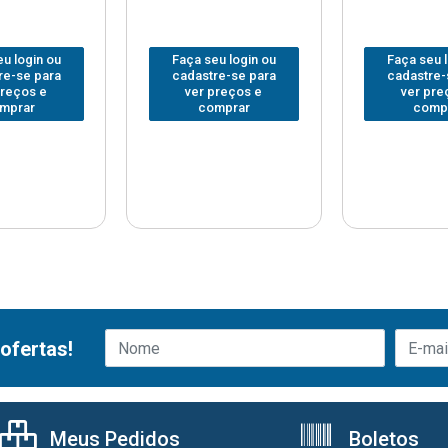
u login ou
Faça seu login ou
Faça seu 
re-se para
cadastre-se para
cadastre-
preços e
ver preços e
ver pre
mprar
comprar
comp
ofertas!
Meus Pedidos
Boletos