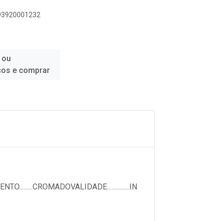
893920001232
 ou
ços e comprar
NTO.........CROMADOVALIDADE...............IN