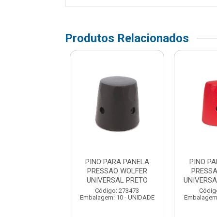
Produtos Relacionados
 PARA PANELA
PINO PARA PANELA
PINO P
SAO WOLFER
PRESSAO WOLFER
PRESSA
RSAL VERMELHO
UNIVERSAL PRETO
UNIVERS
digo: 273481
Código: 273473
Códig
em: 10 - UNIDADE
Embalagem: 10 - UNIDADE
Embalagem: