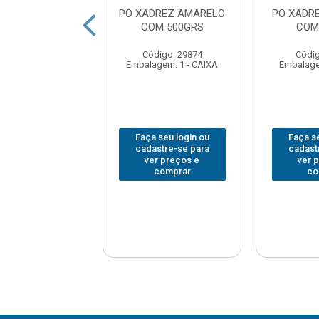
DREZ AZUL COM
PO XADREZ AMARELO
PO XADR
250GRS
COM 500GRS
COM
digo: 29904
Código: 29874
Códig
agem: 1 - CAIXA
Embalagem: 1 - CAIXA
Embalage
 seu login ou
Faça seu login ou
Faça se
astre-se para
cadastre-se para
cadast
er preços e
ver preços e
ver 
comprar
comprar
co