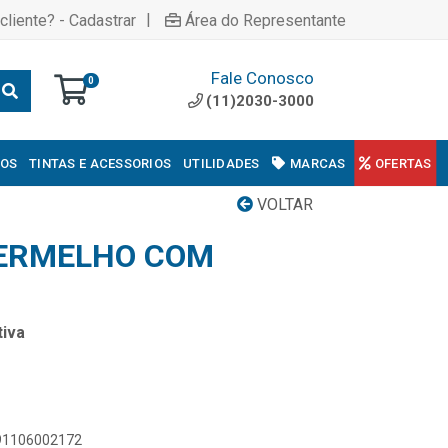
|
cliente? - Cadastrar
Área do Representante
Fale Conosco
0
(11)2030-3000
COS
TINTAS E ACESSORIOS
UTILIDADES
MARCAS
OFERTAS
VOLTAR
VERMELHO COM
iva
891106002172