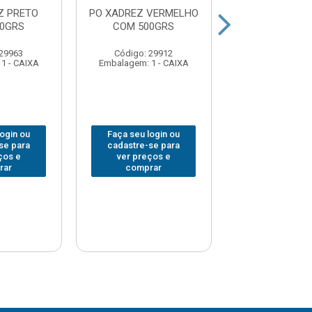
Z PRETO
PO XADREZ VERMELHO
PO XADREZ AZ
0GRS
COM 500GRS
250GRS
 29963
Código: 29912
Código: 29
1 - CAIXA
Embalagem: 1 - CAIXA
Embalagem: 1 -
login ou
Faça seu login ou
Faça seu log
se para
cadastre-se para
cadastre-se 
ços e
ver preços e
ver preços
rar
comprar
comprar