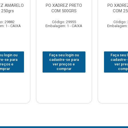
EZ AMARELO
PO XADREZ PRETO
PO XADRE
 250grs
COM 500GRS
COM 25
o: 29882
Código: 29955
Código:
m: 1 - CAIXA
Embalagem: 1 - CAIXA
Embalagem: 
u login ou
Faça seu login ou
Faça seu 
re-se para
cadastre-se para
cadastre-
preços e
ver preços e
ver pre
mprar
comprar
comp