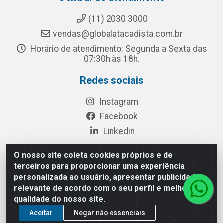
(11) 2030 3000
vendas@globalatacadista.com.br
Horário de atendimento: Segunda a Sexta das
07:30h às 18h.
Redes sociais
Instagram
Facebook
Linkedin
O nosso site coleta cookies próprios e de
terceiros para proporcionar uma experiência
Rua Chipuê, 117 - S. Miguel Paulista São Paulo/SP - CEP
personalizada ao usuário, apresentar publicidade
08010-260- CNPJ: 03.010.739/0001-72
relevante de acordo com o seu perfil e melhorar a
qualidade do nosso site.
Aceitar
Negar não essenciais