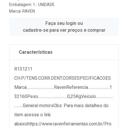
Embalagem: 1 - UNIDADE
Marca:
RAVEN
Faça seu login ou
cadastre-se para ver preços e comprar
Características
R131211
CH.P/TENS.CORR.DENT.CORSESPECIFICACOES
Marca................................RavenReferencia.........................1
32160Peso..................................0,25KgVeiculo....................
..........General motorsObs: Para mais detalhes do
item acesse o link
abaixohttps://www.ravenferramentas.com.br/Pro