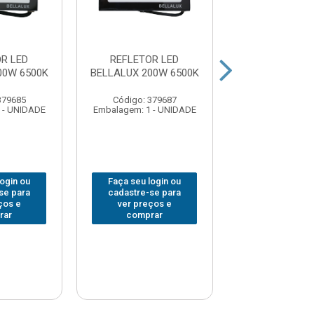
R LED
REFLETOR LED
REFLETOR 
00W 6500K
BELLALUX 200W 6500K
BLACK&DECK
6500K
379685
Código: 379687
Código: 378
 - UNIDADE
Embalagem: 1 - UNIDADE
Embalagem: 1 -
login ou
Faça seu login ou
Faça seu log
se para
cadastre-se para
cadastre-se 
ços e
ver preços e
ver preços
rar
comprar
comprar