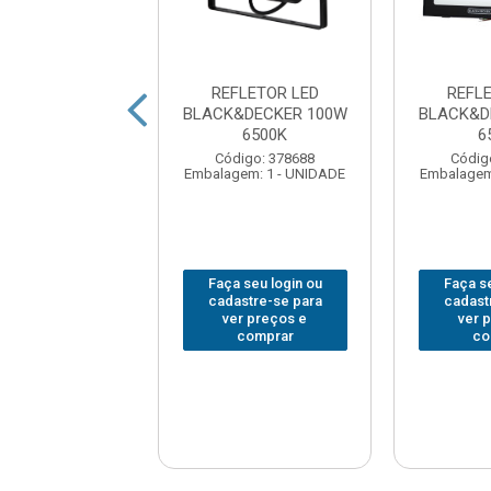
FLETOR LED
REFLETOR LED
REFL
&DECKER 10W
BLACK&DECKER 100W
BLACK&D
6500K
6500K
6
digo: 378685
Código: 378688
Códig
em: 1 - UNIDADE
Embalagem: 1 - UNIDADE
Embalagem
 seu login ou
Faça seu login ou
Faça se
astre-se para
cadastre-se para
cadast
er preços e
ver preços e
ver 
comprar
comprar
co