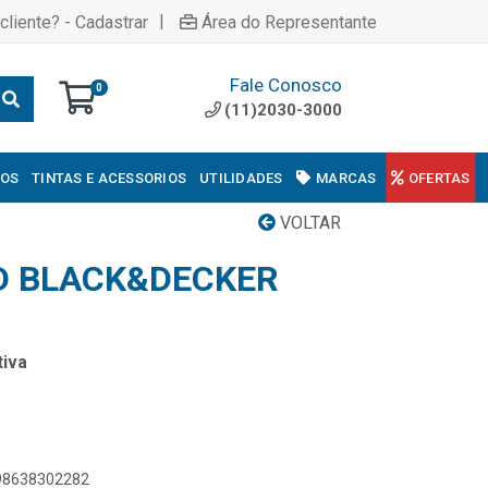
|
cliente? - Cadastrar
Área do Representante
Fale Conosco
0
(11)2030-3000
COS
TINTAS E ACESSORIOS
UTILIDADES
MARCAS
OFERTAS
VOLTAR
D BLACK&DECKER
iva
898638302282