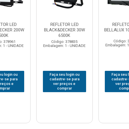
ETOR LED
REFLETOR LED
REFLETO
ECKER 200W
BLACK&DECKER 30W
BELLALUX 1
500K
6500K
Código: 
o: 378961
Código: 378835
Embalagem: 1
: 1 - UNIDADE
Embalagem: 1 - UNIDADE
u login ou
Faça seu login ou
Faça seu 
re-se para
cadastre-se para
cadastre-
preços e
ver preços e
ver pre
mprar
comprar
comp