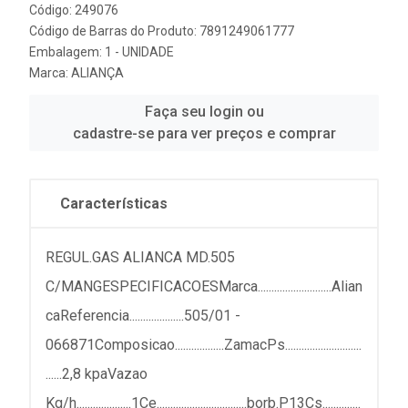
Código: 249076
Código de Barras do Produto: 7891249061777
Embalagem: 1 - UNIDADE
Marca:
ALIANÇA
Faça seu login ou
cadastre-se para ver preços e comprar
Características
REGUL.GAS ALIANCA MD.505
C/MANGESPECIFICACOESMarca...........................Alian
caReferencia....................505/01 -
066871Composicao..................ZamacPs............................
......2,8 kpaVazao
Kg/h....................1Ce.................................borb.P13Cs..............