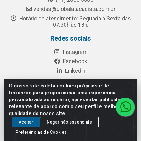
vendas@globalatacadista.com.br
Horário de atendimento: Segunda a Sexta das
07:30h às 18h.
Redes sociais
Instagram
Facebook
Linkedin
O nosso site coleta cookies próprios e de
terceiros para proporcionar uma experiência
Rua Chipuê, 117 - S. Miguel Paulista São Paulo/SP - CEP
personalizada ao usuário, apresentar publicidade
08010-260- CNPJ: 03.010.739/0001-72
relevante de acordo com o seu perfil e melhorar a
qualidade do nosso site.
Aceitar
Negar não essenciais
Preferências de Cookies