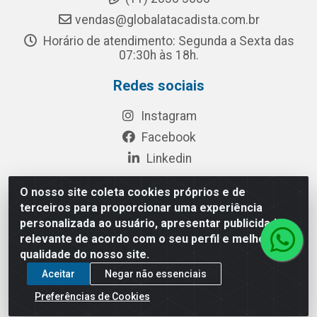
vendas@globalatacadista.com.br
Horário de atendimento: Segunda a Sexta das
07:30h às 18h.
Redes sociais
Instagram
Facebook
Linkedin
O nosso site coleta cookies próprios e de
terceiros para proporcionar uma experiência
Rua Chipuê, 117 - S. Miguel Paulista São Paulo/SP - CEP
personalizada ao usuário, apresentar publicidade
08010-260- CNPJ: 03.010.739/0001-72
relevante de acordo com o seu perfil e melhorar a
qualidade do nosso site.
Aceitar
Negar não essenciais
Preferências de Cookies