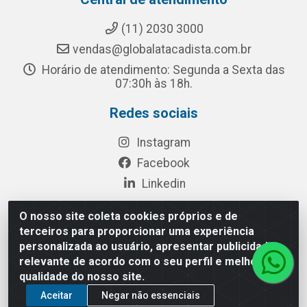
(11) 2030 3000
vendas@globalatacadista.com.br
Horário de atendimento: Segunda a Sexta das
07:30h às 18h.
Redes sociais
Instagram
Facebook
Linkedin
O nosso site coleta cookies próprios e de
terceiros para proporcionar uma experiência
Rua Chipuê, 117 - S. Miguel Paulista São Paulo/SP - CEP
personalizada ao usuário, apresentar publicidade
08010-260- CNPJ: 03.010.739/0001-72
relevante de acordo com o seu perfil e melhorar a
qualidade do nosso site.
Aceitar
Negar não essenciais