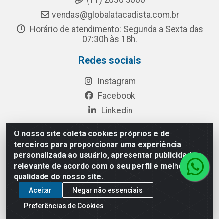
(11) 2030 3000
vendas@globalatacadista.com.br
Horário de atendimento: Segunda a Sexta das
07:30h às 18h.
Redes sociais
Instagram
Facebook
Linkedin
O nosso site coleta cookies próprios e de
terceiros para proporcionar uma experiência
Rua Chipuê, 117 - S. Miguel Paulista São Paulo/SP - CEP
personalizada ao usuário, apresentar publicidade
08010-260- CNPJ: 03.010.739/0001-72
relevante de acordo com o seu perfil e melhorar a
qualidade do nosso site.
Aceitar
Negar não essenciais
Preferências de Cookies