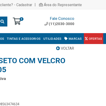
|
cliente? - Cadastrar
Área do Representante
Fale Conosco
0
(11)2030-3000
COS
TINTAS E ACESSORIOS
UTILIDADES
MARCAS
OFERTAS
VOLTAR
NSETO COM VELCRO
05
iva
898563474634