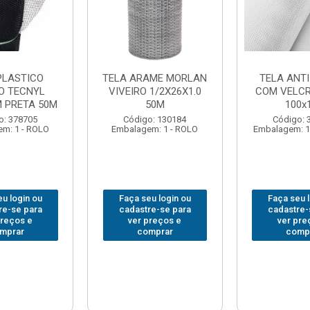
PLASTICO
TELA ARAME MORLAN
TELA ANTI
RO TECNYL
VIVEIRO 1/2X26X1.0
COM VELCR
M PRETA 50M
50M
100x
o: 378705
Código: 130184
Código: 
m: 1 - ROLO
Embalagem: 1 - ROLO
Embalagem: 1
u login ou
Faça seu login ou
Faça seu 
re-se para
cadastre-se para
cadastre-
preços e
ver preços e
ver pre
mprar
comprar
comp