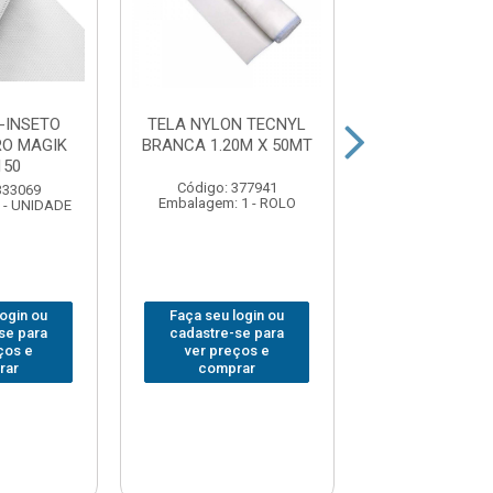
-INSETO
TELA NYLON TECNYL
TELA PLAS
O MAGIK
BRANCA 1.20M X 50MT
PINTEIRO T
150
N.3X1.00M PR
Código: 377941
333069
Código: 378
Embalagem: 1 - ROLO
 - UNIDADE
Embalagem: 1 
login ou
Faça seu login ou
Faça seu log
se para
cadastre-se para
cadastre-se 
ços e
ver preços e
ver preços
rar
comprar
comprar