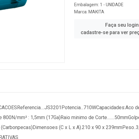
Embalagem: 1 - UNIDADE
Marca:
MAKITA
Faça seu login
cadastre-se para ver pre
OESReferencia....JS3201Potencia...710WCapacidades:Aco de
 800N/mm² : 1,5mm (17Ga)Raio minimo de Corte........50mmGolp
 138 (Carbonpecas)Dimensoes (C x L x A).210 x 90 x 239mmPeso.
RATIVAS