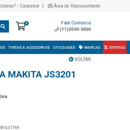
|
cliente? - Cadastrar
Área do Representante
Fale Conosco
0
(11)2030-3000
COS
TINTAS E ACESSORIOS
UTILIDADES
MARCAS
OFERTAS
VOLTAR
A MAKITA JS3201
iva
8381637749