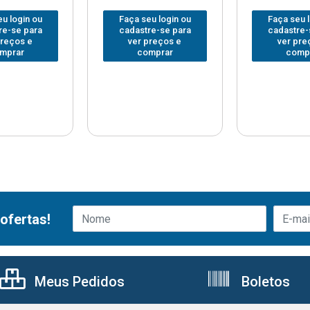
u login ou
Faça seu login ou
Faça seu 
re-se para
cadastre-se para
cadastre-
preços e
ver preços e
ver pre
mprar
comprar
comp
ofertas!
Meus Pedidos
Boletos