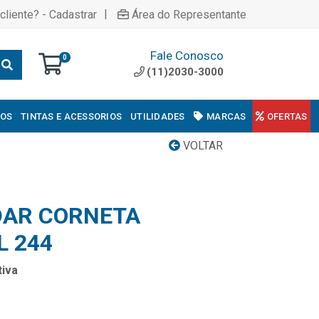
|
cliente? - Cadastrar
Área do Representante
Fale Conosco
0
(11)2030-3000
COS
TINTAS E ACESSORIOS
UTILIDADES
MARCAS
OFERTAS
VOLTAR
DAR CORNETA
L 244
iva