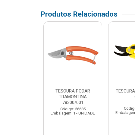
Produtos Relacionados
OURA PODAR
TESOURA PODAR
TESOURA
ORT CROMADO
TRAMONTINA
SSIONAL 7417
78300/001
Códig
digo: 291773
Código: 56685
Embalagem
em: 1 - UNIDADE
Embalagem: 1 - UNIDADE