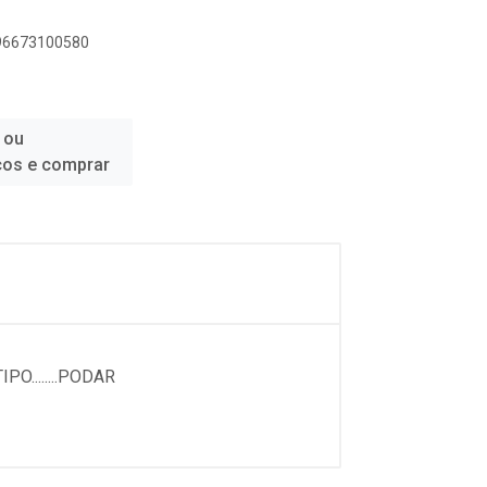
896673100580
 ou
ços e comprar
O........PODAR