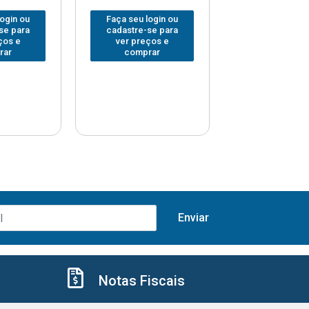
login ou
Faça seu login ou
Faça seu log
se para
cadastre-se para
cadastre-se 
ços e
ver preços e
ver preços
rar
comprar
comprar
Notas Fiscais