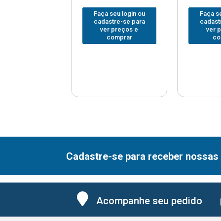
 seu login ou
Faça seu login ou
Faça se
astre-se para
cadastre-se para
cadast
er preços e
ver preços e
ver 
comprar
comprar
co
Cadastre-se para receber nossas 
Acompanhe seu pedido