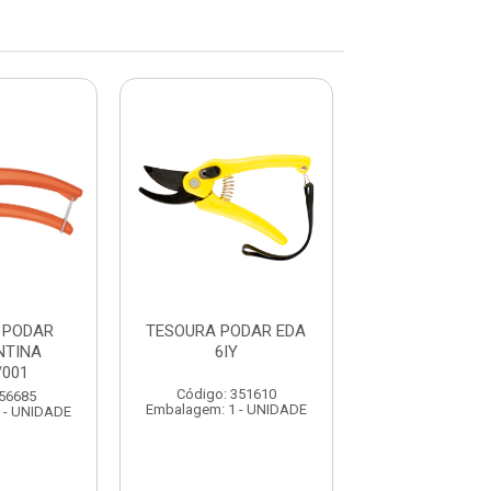
 PODAR
TESOURA PODAR EDA
TESOURA P
NTINA
6IY
BRASFORT C
/001
PROFISSIONA
Código: 351610
 56685
Código: 291
Embalagem: 1 - UNIDADE
 - UNIDADE
Embalagem: 1 -