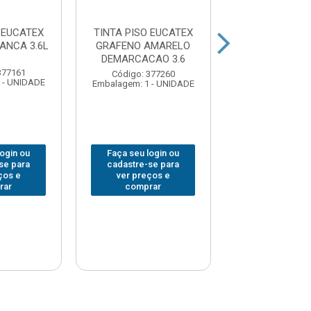
 EUCATEX
TINTA PISO EUCATEX
TINTA PISO E
ANCA 3.6L
GRAFENO AMARELO
GRAFENO PRET
DEMARCACAO 3.6
377161
Código: 377
Código: 377260
 - UNIDADE
Embalagem: 1 -
Embalagem: 1 - UNIDADE
login ou
Faça seu login ou
Faça seu log
se para
cadastre-se para
cadastre-se 
ços e
ver preços e
ver preços
rar
comprar
comprar