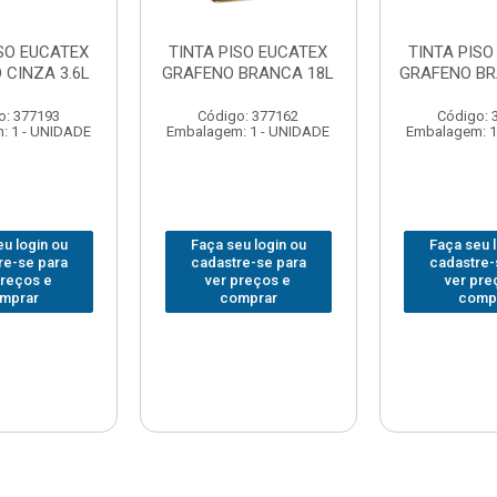
ISO EUCATEX
TINTA PISO EUCATEX
TINTA PISO
 CINZA 3.6L
GRAFENO BRANCA 18L
GRAFENO BR
o: 377193
Código: 377162
Código: 
: 1 - UNIDADE
Embalagem: 1 - UNIDADE
Embalagem: 1
u login ou
Faça seu login ou
Faça seu 
re-se para
cadastre-se para
cadastre-
preços e
ver preços e
ver pre
mprar
comprar
comp