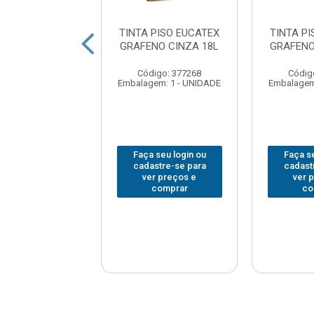
 PISO EUCATEX
TINTA PISO EUCATEX
TINTA P
NO PRETO 3.6L
GRAFENO CINZA 18L
GRAFENO
digo: 377261
Código: 377268
Códig
em: 1 - UNIDADE
Embalagem: 1 - UNIDADE
Embalagem
 seu login ou
Faça seu login ou
Faça se
astre-se para
cadastre-se para
cadast
er preços e
ver preços e
ver 
comprar
comprar
co