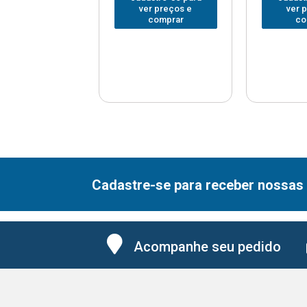
er preços e
ver preços e
ver 
comprar
comprar
co
Cadastre-se para receber nossas 
Acompanhe seu pedido