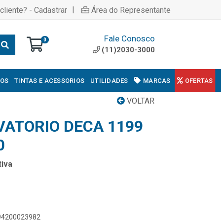
|
cliente? - Cadastrar
Área do Representante
Fale Conosco
0
(11)2030-3000
COS
TINTAS E ACESSORIOS
UTILIDADES
MARCAS
OFERTAS
VOLTAR
VATORIO DECA 1199
0
iva
894200023982