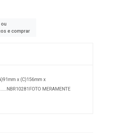
 ou
ços e comprar
(A)91mm x (C)156mm x
a........NBR10281FOTO MERAMENTE