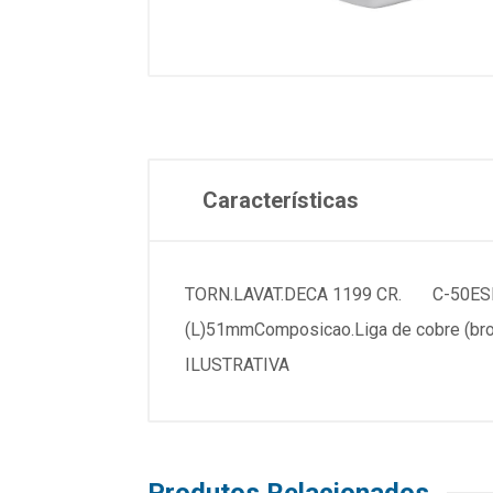
Características
TORN.LAVAT.DECA 1199 CR. C-50ESPECI
(L)51mmComposicao.Liga de cobre (bro
ILUSTRATIVA