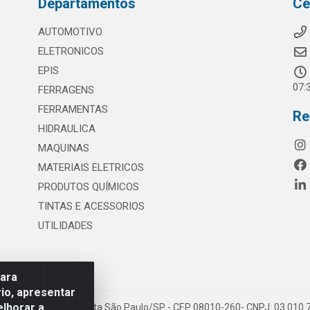
Departamentos
Ce
AUTOMOTIVO
ELETRONICOS
EPIS
07:
FERRAGENS
FERRAMENTAS
Re
HIDRAULICA
MAQUINAS
MATERIAIS ELETRICOS
PRODUTOS QUÍMICOS
TINTAS E ACESSORIOS
UTILIDADES
para
io, apresentar
elhorar a
 117 - S. Miguel Paulista São Paulo/SP - CEP 08010-260- CNPJ: 03.010