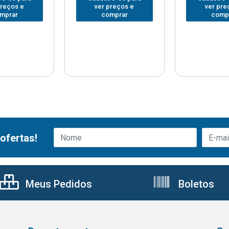
preços e
ver preços e
ver pre
mprar
comprar
comp
ofertas!
Meus Pedidos
Boletos