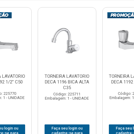
A LAVATORIO
TORNEIRA LAVATORIO
TORNEIRA L
92 1/2” C50
DECA 1196 BICA ALTA
DECA 1192 
C35
o: 225770
Código: 
Código: 225711
: 1 - UNIDADE
Embalagem: 1
Embalagem: 1 - UNIDADE
u login ou
Faça seu login ou
Faça seu 
re-se para
cadastre-se para
cadastre-