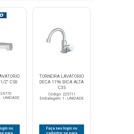
AVATORIO
TORNEIRA LAVATORIO
TORNEIRA LAV
1/2” C50
DECA 1196 BICA ALTA
DECA 1192 1/
C35
225770
Código: 225
Código: 225711
 - UNIDADE
Embalagem: 1 -
Embalagem: 1 - UNIDADE
login ou
Faça seu login ou
Faça seu log
se para
cadastre-se para
cadastre-se 