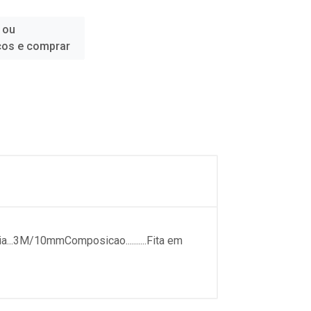
 ou
ços e comprar
..3M/10mmComposicao..........Fita em