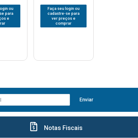
login ou
Faça seu login ou
Faça seu log
se para
cadastre-se para
cadastre-se 
ços e
ver preços e
ver preços
rar
comprar
comprar
Notas Fiscais