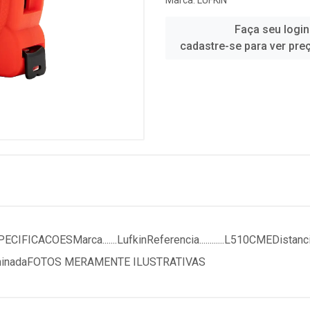
Marca:
LUFKIN
Faça seu login
cadastre-se para ver pre
COESMarca.......LufkinReferencia............L510CMEDistancia.
eterminadaFOTOS MERAMENTE ILUSTRATIVAS