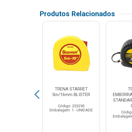
Produtos Relacionados
TRENA
TRENA STARRET
T
RACHADA EDA
5m/16mm BLISTER
EMBORRA
OFISSIONAL
STANDAR
5mm IMA 8NK
Código: 233293
Embalagem: 1 - UNIDADE
digo: 313068
Códig
em: 1 - UNIDADE
Embalagem