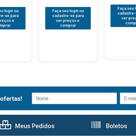
Faça seu 
u login ou
Faça seu login ou
cadastre-
re-se para
cadastre-se para
ver pre
preços e
ver preços e
comp
mprar
comprar
ofertas!
Meus Pedidos
Boletos