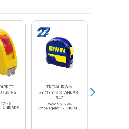
TARRET
TRENA IRWIN
TRENA
DTS34-5
5m/19mm STANDART
EMBORRACHA
947
PROFISSIO
5m/25mm IM
317446
Código: 232947
 - UNIDADE
Embalagem: 1 - UNIDADE
Código: 313
Embalagem: 1 -