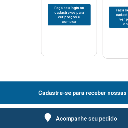
Faça seu login ou
 seu login ou
Faça se
cadastre-se para
astre-se para
cadast
ver preços e
er preços e
ver 
comprar
comprar
co
Cadastre-se para receber nossas 
Acompanhe seu pedido