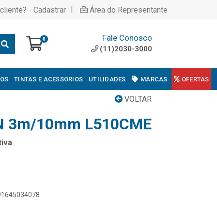
|
cliente? - Cadastrar
Área do Representante
Fale Conosco
0
(11)2030-3000
COS
TINTAS E ACESSORIOS
UTILIDADES
MARCAS
OFERTAS
VOLTAR
N 3m/10mm L510CME
iva
891645034078