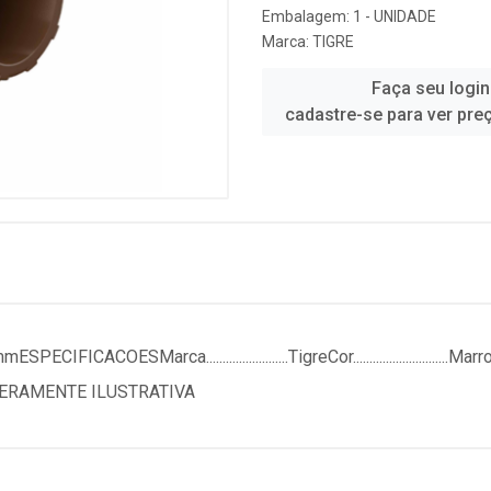
Embalagem: 1 - UNIDADE
Marca:
TIGRE
Faça seu login
cadastre-se para ver pre
SMarca.........................TigreCor.............................MarromD
TO MERAMENTE ILUSTRATIVA