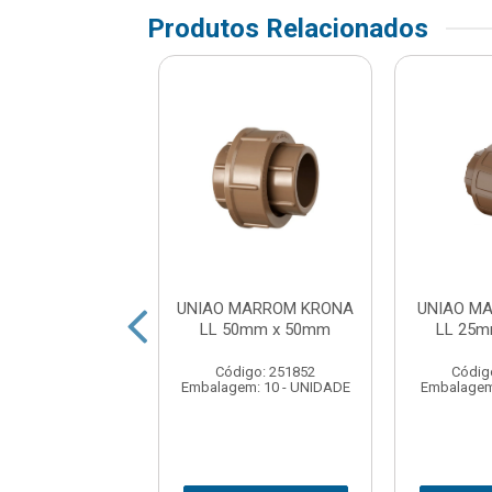
Produtos Relacionados
 MARROM TIGRE
UNIAO MARROM KRONA
UNIAO M
32mm x 32mm
LL 50mm x 50mm
LL 25
digo: 118230
Código: 251852
Códig
em: 1 - UNIDADE
Embalagem: 10 - UNIDADE
Embalagem