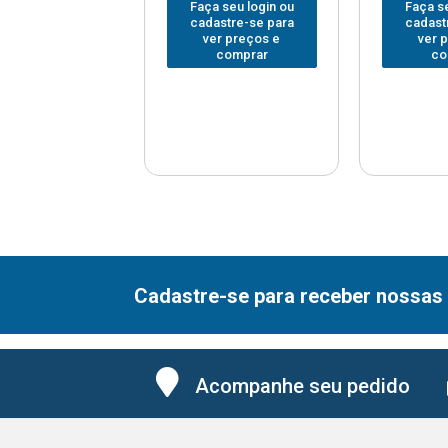
 seu login ou
Faça seu login ou
Faça se
astre-se para
cadastre-se para
cadast
er preços e
ver preços e
ver 
comprar
comprar
co
Cadastre-se para receber nossas 
Acompanhe seu pedido