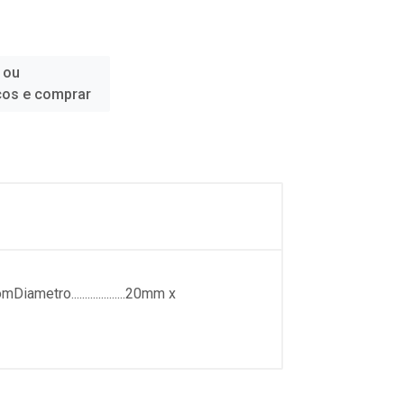
 ou
ços e comprar
iametro....................20mm x