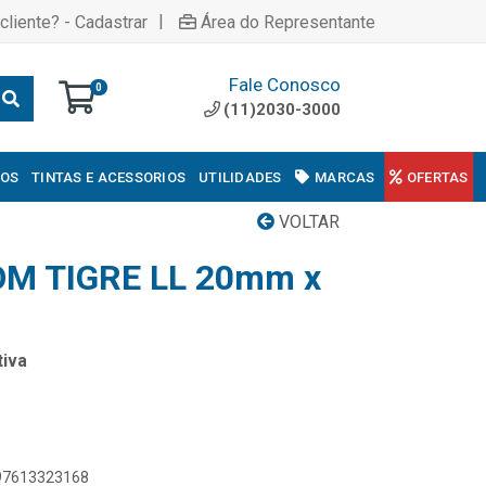
|
cliente? - Cadastrar
Área do Representante
Fale Conosco
0
(11)2030-3000
COS
TINTAS E ACESSORIOS
UTILIDADES
MARCAS
OFERTAS
VOLTAR
M TIGRE LL 20mm x
iva
897613323168