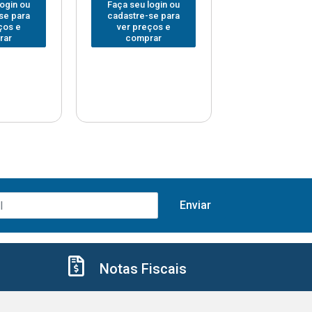
login ou
Faça seu login ou
Faça seu log
se para
cadastre-se para
cadastre-se 
ços e
ver preços e
ver preços
rar
comprar
comprar
Notas Fiscais