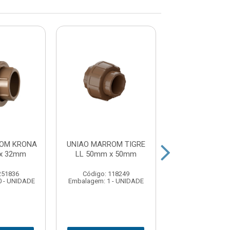
ROM KRONA
UNIAO MARROM TIGRE
UNIAO MARROM
x 32mm
LL 50mm x 50mm
LL 32mm x 
251836
Código: 118249
Código: 118
0 - UNIDADE
Embalagem: 1 - UNIDADE
Embalagem: 1 -