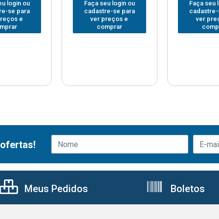
u login ou
Faça seu login ou
Faça seu 
re-se para
cadastre-se para
cadastre-
preços e
ver preços e
ver pre
mprar
comprar
comp
ofertas!
Meus Pedidos
Boletos