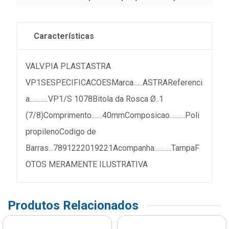
Características
VALV.PIA PLAST.ASTRA
VP1SESPECIFICACOESMarca......ASTRAReferenci
a............VP1/S 1078Bitola da Rosca Ø..1
(7/8)Comprimento.......40mmComposicao..........Poli
propilenoCodigo de
Barras...7891222019221Acompanha...........TampaF
OTOS MERAMENTE ILUSTRATIVA
Produtos Relacionados