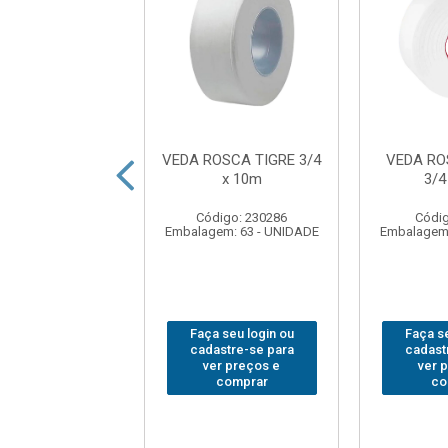
ROSCA FIRLON
VEDA ROSCA TIGRE 3/4
VEDA RO
1/2 x 05m
x 10m
3/4
digo: 77054
Código: 230286
Códig
em: 60 - UNIDADE
Embalagem: 63 - UNIDADE
Embalagem:
 seu login ou
Faça seu login ou
Faça se
astre-se para
cadastre-se para
cadast
er preços e
ver preços e
ver 
comprar
comprar
co