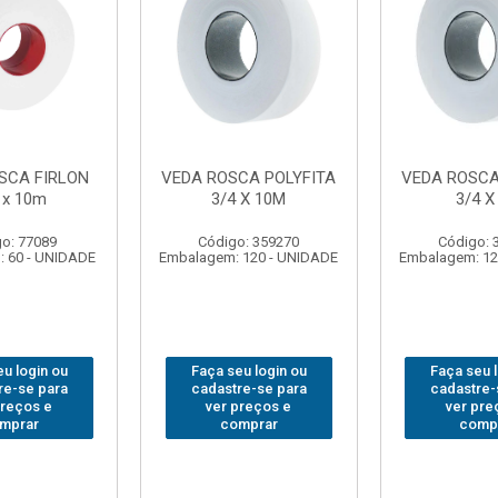
SCA FIRLON
VEDA ROSCA POLYFITA
VEDA ROSCA
 x 10m
3/4 X 10M
3/4 X
o: 77089
Código: 359270
Código: 
 60 - UNIDADE
Embalagem: 120 - UNIDADE
Embalagem: 12
u login ou
Faça seu login ou
Faça seu 
re-se para
cadastre-se para
cadastre-
preços e
ver preços e
ver pre
mprar
comprar
comp