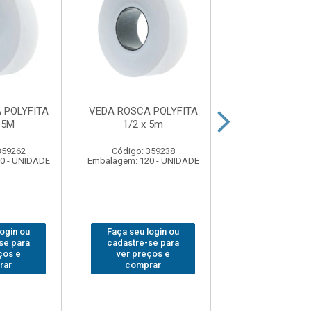
 POLYFITA
VEDA ROSCA POLYFITA
VEDA ROSCA 
 5M
1/2 x 5m
1/2 x 05
359262
Código: 359238
Código: 77
0 - UNIDADE
Embalagem: 120 - UNIDADE
Embalagem: 60 -
login ou
Faça seu login ou
Faça seu log
se para
cadastre-se para
cadastre-se 
ços e
ver preços e
ver preços
rar
comprar
comprar