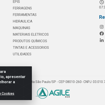
EPIS
07:
FERRAGENS
FERRAMENTAS
Re
HIDRAULICA
MAQUINAS
MATERIAIS ELETRICOS
PRODUTOS QUÍMICOS
TINTAS E ACESSORIOS
UTILIDADES
para
io, apresentar
elhorar a
 117 - S. Miguel Paulista São Paulo/SP - CEP 08010-260- CNPJ: 03.010
e Cookies