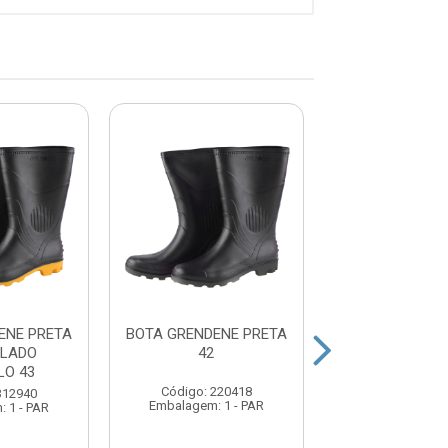
ENE PRETA
BOTA GRENDENE PRETA
BOTA GRENDEN
OLADO
42
40
O 43
Código: 220418
Código: 220
312940
Embalagem: 1 - PAR
Embalagem: 1 
 1 - PAR