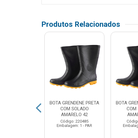
Produtos Relacionados
RENDENE PRETA
BOTA GRENDENE PRETA
BOTA GRE
40
COM SOLADO
COM 
AMARELO 42
AMA
digo: 220396
Código: 220485
Códig
lagem: 1 - PAR
Embalagem: 1 - PAR
Embalag