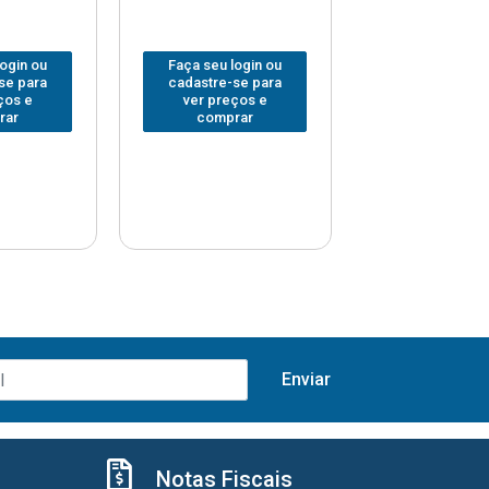
login ou
Faça seu login ou
Faça seu log
se para
cadastre-se para
cadastre-se 
ços e
ver preços e
ver preços
rar
comprar
comprar
Notas Fiscais