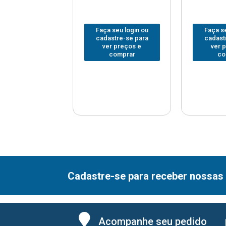
 seu login ou
Faça seu login ou
Faça se
astre-se para
cadastre-se para
cadast
er preços e
ver preços e
ver 
comprar
comprar
co
Cadastre-se para receber nossas 
Acompanhe seu pedido