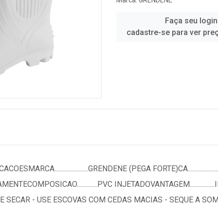
Marca:
GRENDENE
Faça seu login
cadastre-se para ver pre
....................GRENDENE (PEGA FORTE)CA............................36
IMANDAMENTECOMPOSICAO..............PVC INJETADOVANTAGEM........
R E SECAR - USE ESCOVAS COM CEDAS MACIAS - SEQUE A 