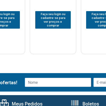
u login ou
Faça seu login ou
Faça seu 
re-se para
cadastre-se para
cadastre-
preços e
ver preços e
ver pre
mprar
comprar
comp
ofertas!
Meus Pedidos
Boletos